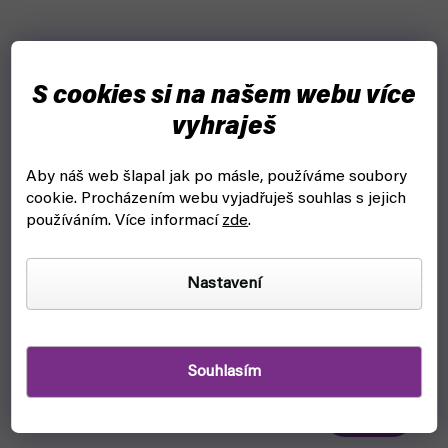
S cookies si na našem webu více
vyhraješ
Aby náš web šlapal jak po másle, používáme soubory
cookie.
Procházením webu vyjadřuješ souhlas s jejich
používáním. Více informací
zde
.
–28 %
Nastavení
LOTR: Middle-Earth Strategy Battle Game - Rules
Manual 2022
Souhlasím
skladem, ihned k odeslání
609 Kč
Do košíku