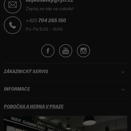
á
objednavky@fyft.cz
p
Zeptej se nás na cokoliv!
a
t
+420
704 265 150
í
Po-Pá 8:00 - 16:00
ZÁKAZNICKÝ SERVIS
INFORMACE
POBOČKA A HERNA V PRAZE