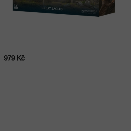
979 Kč
Měrná
cena: