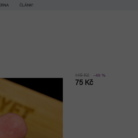
ERNA
ČLÁNKY
149 Kč
–49 %
75 Kč
Měrná
cena: