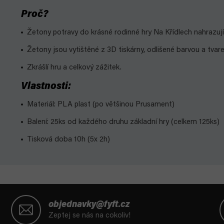
Proč?
Žetony potravy do krásné rodinné hry Na Křídlech nahrazují
Žetony jsou vytištěné z 3D tiskárny, odlišené barvou a tva
Zkrášlí hru a celkový zážitek.
Vlastnosti:
Materiál: PLA plast (po většinou Prusament)
Balení: 25ks od každého druhu základní hry (celkem 125ks)
Tisková doba 10h (5x 2h)
Z
á
objednavky@fyft.cz
p
Zeptej se nás na cokoliv!