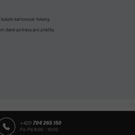
 kulaté kartonové tokeny.
rem dané potravy pro ptáčky.
+420
704 265 150
Po-Pá 8:00 - 16:00