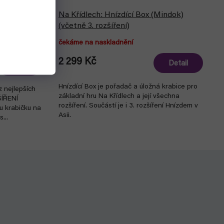
rutě Evropy
Na Křídlech: Hnízdící Box (Mindok)
(včetně 3. rozšíření)
čekáme na naskladnění
2 299 Kč
Detail
Do košíku
Hnízdící Box je pořadač a úložná krabice pro
z nejlepších
základní hru Na Křídlech a její všechna
ŠÍŘENÍ
rozšíření. Součástí je i 3. rozšíření Hnízdem v
u krabičku na
Asii.
...