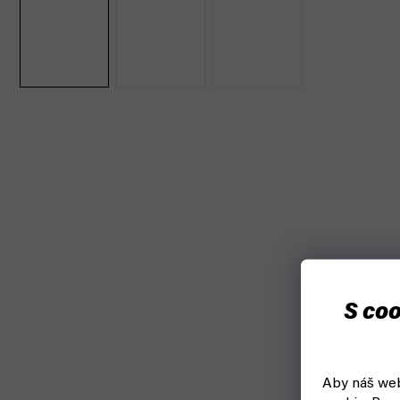
S coo
Aby náš web