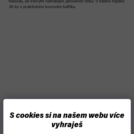
Nassau, se kterými namaluješ jakoukoliv linku. V balení najdeš
36 ks v praktickém kovovém kufříku.
S cookies si na našem webu více
vyhraješ