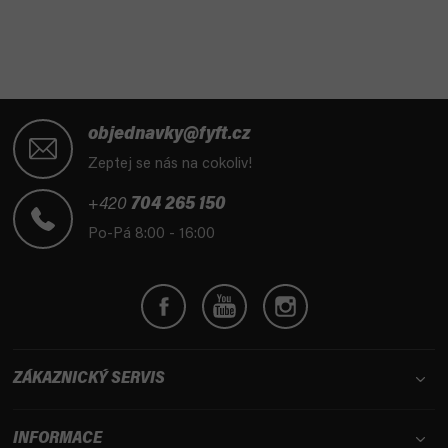
a
v
á
c
n
í
í
p
r
Z
v
á
objednavky@fyft.cz
k
p
Zeptej se nás na cokoliv!
y
a
v
t
+420
704 265 150
ý
í
p
Po-Pá 8:00 - 16:00
i
s
u
ZÁKAZNICKÝ SERVIS
INFORMACE