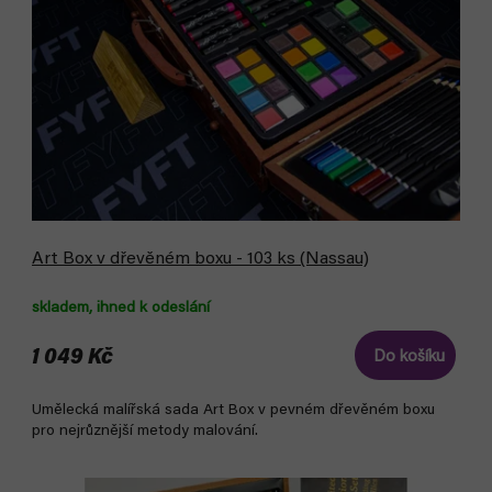
d
u
u
k
k
t
t
ů
ů
Art Box v dřevěném boxu - 103 ks (Nassau)
skladem, ihned k odeslání
1 049 Kč
Do košíku
Umělecká malířská sada Art Box v pevném dřevěném boxu
pro nejrůznější metody malování.