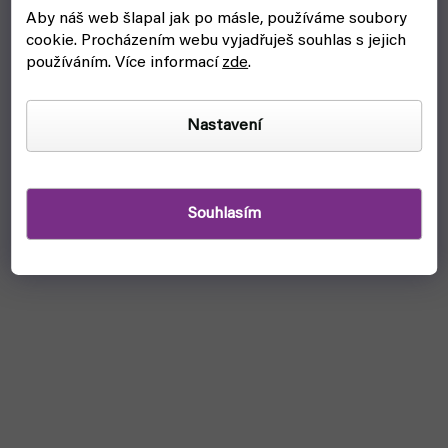
Aby náš web šlapal jak po másle, používáme soubory
Sada metalických akvarelových barev a pastelek
cookie.
Procházením webu vyjadřuješ souhlas s jejich
(Nassau)
používáním. Více informací
zde
.
skladem, ihned k odeslání
Nastavení
349 Kč
Do košíku
Metallic Mixed Media Set je malířská sada metalických
akvarelových barev a pastelek v plechovém boxu od Nassau.
Souhlasím