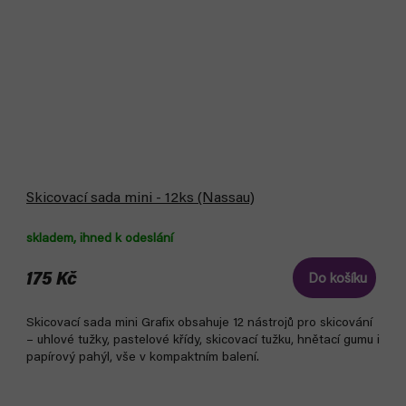
Skicovací sada mini - 12ks (Nassau)
skladem, ihned k odeslání
175 Kč
Do košíku
Skicovací sada mini Grafix obsahuje 12 nástrojů pro skicování
– uhlové tužky, pastelové křídy, skicovací tužku, hnětací gumu i
papírový pahýl, vše v kompaktním balení.