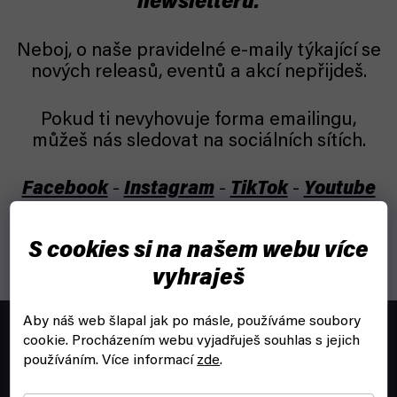
newsletteru.
Neboj, o naše pravidelné e-maily týkající se
nových releasů, eventů a akcí nepřijdeš.
Pokud ti nevyhovuje forma emailingu,
můžeš nás sledovat na sociálních sítích.
Facebook
-
Instagram
-
TikTok
-
Youtube
S cookies si na našem webu více
vyhraješ
Z
Aby náš web šlapal jak po másle, používáme soubory
á
objednavky@fyft.cz
cookie.
Procházením webu vyjadřuješ souhlas s jejich
p
Zeptej se nás na cokoliv!
používáním. Více informací
zde
.
a
t
+420
704 265 150