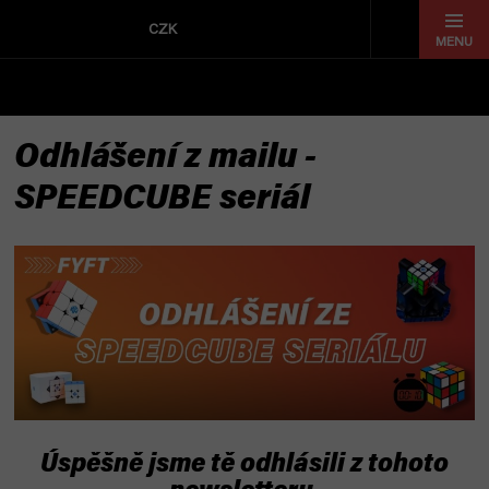
Přejít
na
CZK
obsah
Odhlášení z mailu -
SPEEDCUBE seriál
Úspěšně jsme tě odhlásili z tohoto