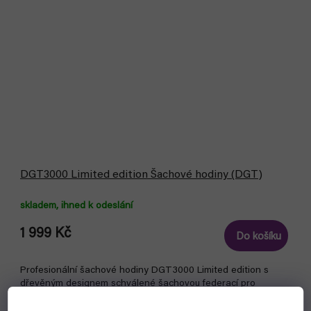
DGT3000 Limited edition Šachové hodiny (DGT)
skladem, ihned k odeslání
1 999 Kč
Do košíku
Profesionální šachové hodiny DGT3000 Limited edition s
dřevěným designem schválené šachovou federací pro
všechny soutěže FIDE.