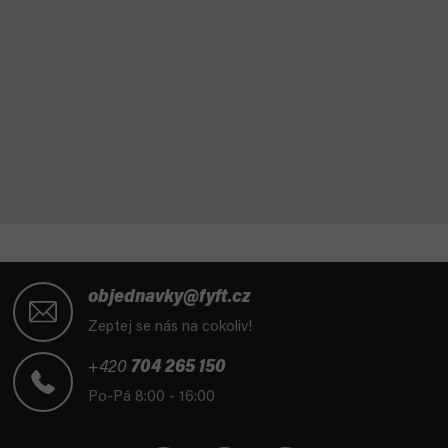
Z
á
objednavky@fyft.cz
p
Zeptej se nás na cokoliv!
a
t
+420
704 265 150
í
Po-Pá 8:00 - 16:00