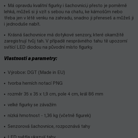
Má opravdu kvalitní figurky i šachovnici,i přesto je poměrně
lehká, můžeš si ji vzít s sebou na chatu, ke kámošům nebo
třeba jen v létě venku na zahradu, snadno ji přeneseš a můžeš ji
i jednoduše nabít.
Krásná šachovnice má dotykové senzory, které okamžitě
zaregistrují tvůj tah. V případě nesprávného tahu tě upozorní
svítící LED diodou na původní místo figurky.
Vlastnosti a parametry:
Výrobce: DGT (Made in EU)
tvorba herních notací PNG
rozměr 35 x 35 x 1,9 cm, pole 4 cm, král 86 mm
velké figurky se závažím
nízká hmotnost - 1,36 kg (včetně figurek)
Senzorová šachovnice, rozpoznává tahy
LED světla ukazují tahy