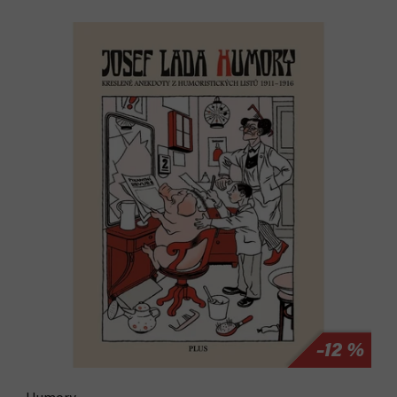
Akce
–12 %