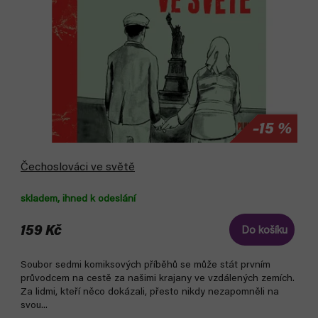
d
u
u
k
k
t
t
ů
ů
–15 %
Čechoslováci ve světě
skladem, ihned k odeslání
159 Kč
Do košíku
Soubor sedmi komiksových příběhů se může stát prvním
průvodcem na cestě za našimi krajany ve vzdálených zemích.
Za lidmi, kteří něco dokázali, přesto nikdy nezapomněli na
svou...