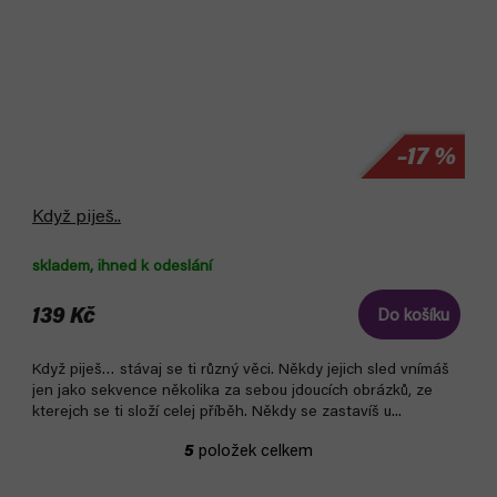
–17 %
Když piješ..
skladem, ihned k odeslání
139 Kč
Do košíku
Když piješ… stávaj se ti různý věci. Někdy jejich sled vnímáš
jen jako sekvence několika za sebou jdoucích obrázků, ze
kterejch se ti složí celej příběh. Někdy se zastavíš u...
5
položek celkem
O
v