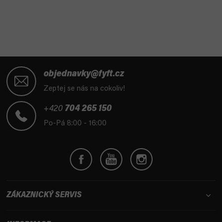
l
á
d
a
c
í
Z
p
á
objednavky@fyft.cz
r
p
Zeptej se nás na cokoliv!
v
a
k
t
+420
704 265 150
y
í
Po-Pá 8:00 - 16:00
v
ý
p
i
s
u
ZÁKAZNICKÝ SERVIS