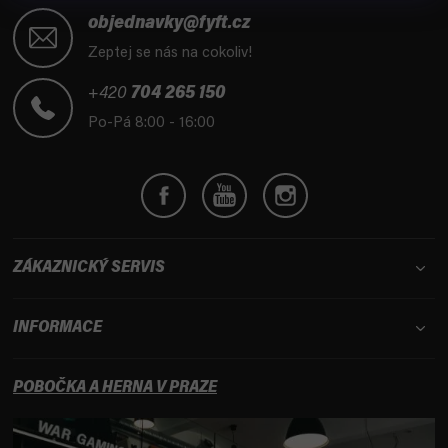
á
objednavky@fyft.cz
p
Zeptej se nás na cokoliv!
a
t
+420
704 265 150
í
Po-Pá 8:00 - 16:00
ZÁKAZNICKÝ SERVIS
INFORMACE
POBOČKA A HERNA V PRAZE