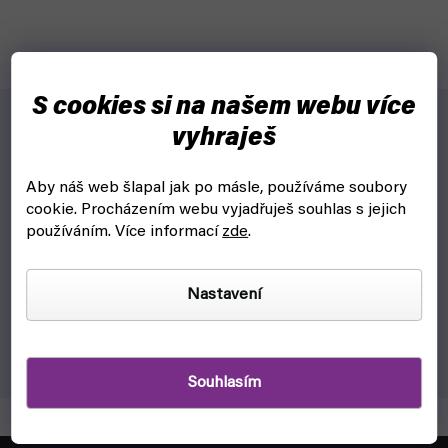
S cookies si na našem webu více
vyhraješ
Proč?
Aby náš web šlapal jak po másle, používáme soubory
cookie.
Procházením webu vyjadřuješ souhlas s jejich
Pumpička nafukupuje balónek při směru tam i zpět
používáním. Více informací
zde
.
Navržené na pohodlné nafukování tvarovacích balónků
Nastavení
Vlastnosti:
Hmotnost - 100g
Souhlasím
Z