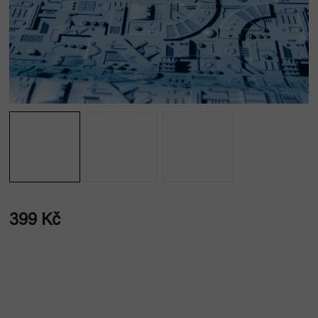
399 Kč
Měrná
cena: