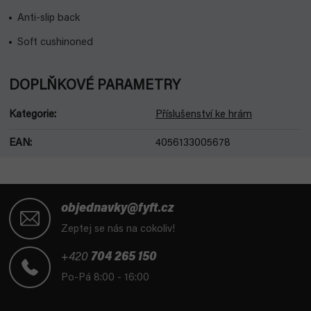
Anti-slip back
Soft cushinoned
DOPLŇKOVÉ PARAMETRY
Kategorie
:
Příslušenství ke hrám
EAN
:
4056133005678
Z
á
objednavky@fyft.cz
p
Zeptej se nás na cokoliv!
a
t
+420
704 265 150
í
Po-Pá 8:00 - 16:00