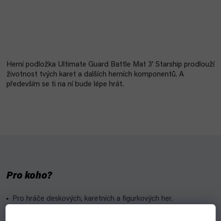
Herní podložka Ultimate Guard Battle Mat 3' Starship prodlouží
životnost tvých karet a dalších herních komponentů. A
především se ti na ní bude lépe hrát.
Pro koho?
Pro hráče deskových, karetních a figurkových her.