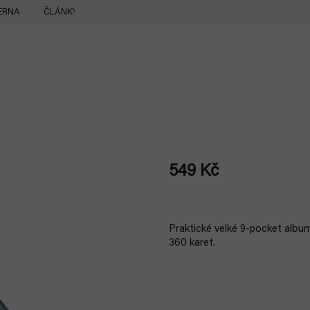
ERNA
ČLÁNKY
549 Kč
Měrná
cena:
Praktické velké 9-pocket alb
360 karet.