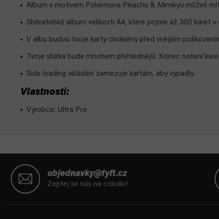
Album s motivem Pokémona Pikachu & Mimikyu můžeš mít v
Sběratelské album velikosti A4, které pojme až 360 karet v
V albu budou tvoje karty chráněny před vnějším poškození
Tvoje sbírka bude mnohem přehlednější. Konec nošení karet
Side loading vkládání zamezuje kartám, aby vypadly.
Vlastnosti:
Výrobce: Ultra Pro
Z
á
objednavky@fyft.cz
p
Zeptej se nás na cokoliv!
a
t
í