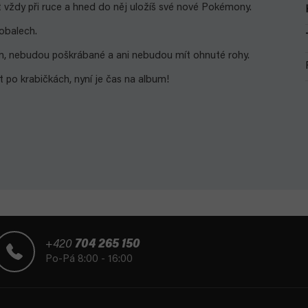
ždy při ruce a hned do něj uložíš své nové Pokémony.
 obalech.
m, nebudou poškrábané a ani nebudou mít ohnuté rohy.
 po krabičkách, nyní je čas na album!
+420
704 265 150
Po-Pá 8:00 - 16:00