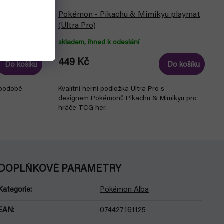
Pokémon - Pikachu & Mimikyu playmat
w)
(Ultra Pro)
skladem, ihned k odeslání
449 Kč
Do košíku
Do košíku
 podobě
Kvalitní herní podložka Ultra Pro s
designem Pokémonů Pikachu & Mimikyu pro
hráče TCG her.
DOPLŇKOVÉ PARAMETRY
Kategorie
:
Pokémon Alba
EAN
:
074427161125