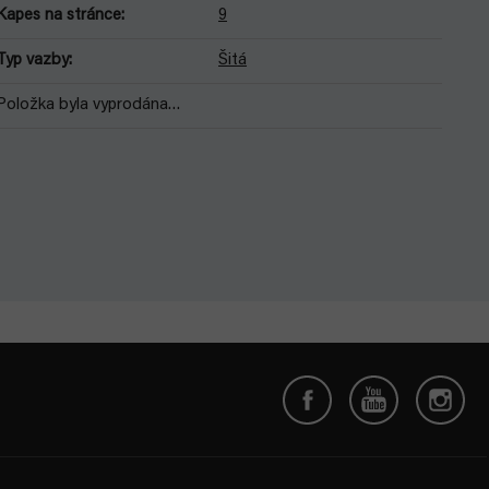
Kapes na stránce
:
9
Typ vazby
:
Šitá
Položka byla vyprodána…