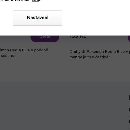
d a Blue 1 - komiks (Crew)
Pokémon: Red a Blue 2 (Cre
Nastavení
askladnění
skladem, ihned k odeslání
199 Kč
Detail
okémon Red a Blue v podobě
Druhý díl Pokémon Red a Blue v
 češtině!
mangy je tu v češtině!