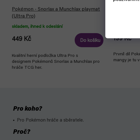
Pokémon - Snorlax a Munchlax playmat
Pokémon: Re
(Ultra Pro)
skladem, ihned k odeslání
čekáme na n
199 Kč
449 Kč
Do košíku
Prvníl díl P
Kvalitní herní podložka Ultra Pro s
mangy je tu v
designem Pokémonů Snorlax a Munchlax pro
hráče TCG her.
Pro koho?
Pro Pokémon hráče a sběratele.
Proč?