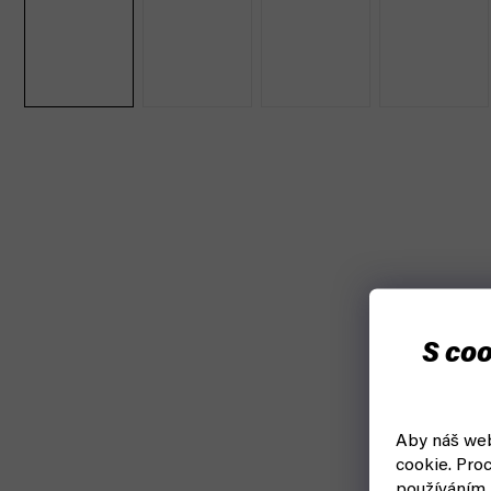
S coo
Aby náš web
cookie.
Proc
používáním.