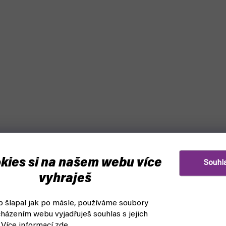
kies si na našem webu více
Souhl
vyhraješ
 šlapal jak po másle, používáme soubory
házením webu vyjadřuješ souhlas s jejich
 Více informací
zde
.