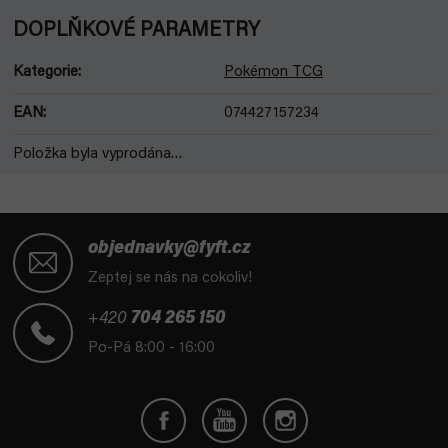
DOPLŇKOVÉ PARAMETRY
Kategorie
:
Pokémon TCG
EAN
:
074427157234
Položka byla vyprodána…
Z
á
objednavky@fyft.cz
p
Zeptej se nás na cokoliv!
a
t
+420
704 265 150
í
Po-Pá 8:00 - 16:00