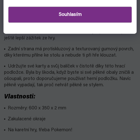
Proč?
Souhlasím
Kdo by nemiloval Pokemony? Podložka s designem Gallery
Series Seaside zaujme jistě každého hráče.
Je vyrobena z prvotřídního textilu s hladkým povrchem pro
ještě lepší zážitek ze hry.
Zadní strana má protiskluzový a texturovaný gumový povrch,
díky kterému přilne ke stolu a nebude ti při hře klouzat.
Udržujte své karty a svůj balíček v čistotě díky této hrací
podložce. Byla by škoda, když byste si své pěkné obaly zničili a
ošoupali, proto doporučujeme používat herní podložku. Navíc
pěkně vypadají, tak proč nehrát pěkně se stylem.
Vlastnosti:
Rozměry: 600 x 350 x 2 mm
Zakulacené okraje
Na karetní hry, třeba Pokemon!