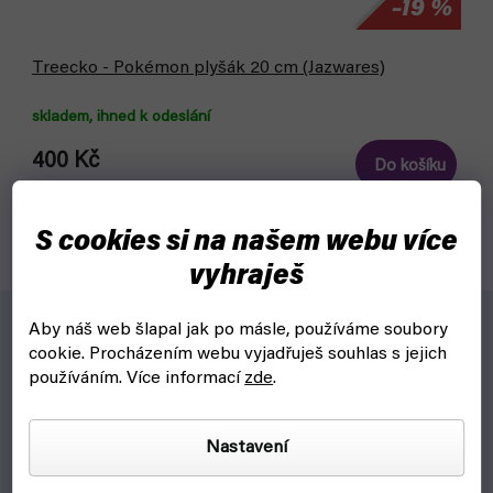
–19 %
Treecko - Pokémon plyšák 20 cm (Jazwares)
skladem, ihned k odeslání
400 Kč
Do košíku
Plyšový Treecko, roztomilý Pokémon potěší menší trenéry.
S cookies si na našem webu více
vyhraješ
Aby náš web šlapal jak po másle, používáme soubory
Pro koho?
cookie.
Procházením webu vyjadřuješ souhlas s jejich
používáním. Více informací
zde
.
Pro Pokemon hráče, kteří chtějí podložku určenou přímo pro
hru
Nastavení
Pro ty, kteří nevědí, co darovat fanouškovi Pokemon karet