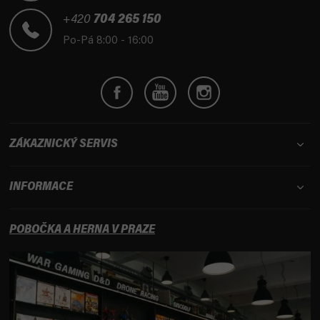
a
t
+420
704 265 150
í
Po-Pá 8:00 - 16:00
ZÁKAZNICKÝ SERVIS
INFORMACE
POBOČKA A HERNA V PRAZE