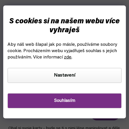
S cookies si na našem webu více
vyhraješ
Aby náš web šlapal jak po másle, používáme soubory
cookie.
Procházením webu vyjadřuješ souhlas s jejich
používáním. Více informací
zde
.
Nastavení
Percival (63,5 x 89mm, 55ks) Standard Card Game -
Paladin obaly na karty
Souhlasím
čekáme na naskladnění
59 Kč
Detail
Obal si svoje karty - bude se ti s nimi lépe manipulovat a déle