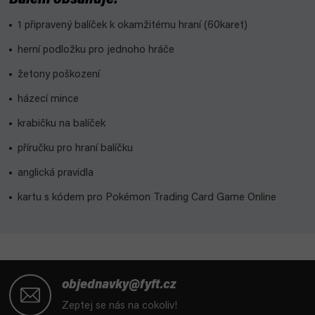
Balení obsahuje:
1 připravený balíček k okamžitému hraní (60karet)
herní podložku pro jednoho hráče
žetony poškození
házecí mince
krabičku na balíček
příručku pro hraní balíčku
anglická pravidla
kartu s kódem pro Pokémon Trading Card Game Online
Z
á
objednavky@fyft.cz
p
Zeptej se nás na cokoliv!