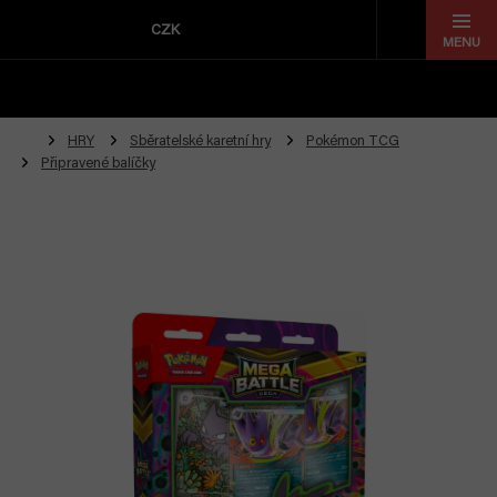
Přejít
na
CZK
obsah
HRY
Sběratelské karetní hry
Pokémon TCG
Připravené balíčky