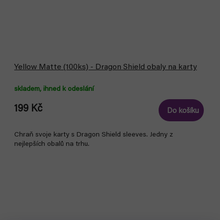
Yellow Matte (100ks) - Dragon Shield obaly na karty
skladem, ihned k odeslání
199 Kč
Do košíku
Chraň svoje karty s Dragon Shield sleeves. Jedny z
nejlepších obalů na trhu.