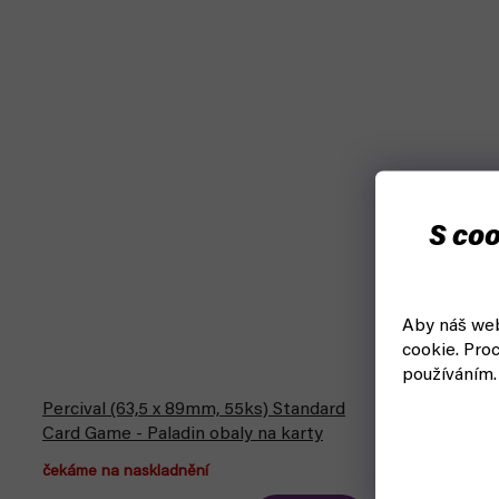
S coo
Aby náš web
cookie.
Proc
používáním.
Percival (63,5 x 89mm, 55ks) Standard
Pokémon: P
Card Game - Paladin obaly na karty
(Ultra Pro)
čekáme na naskladnění
čekáme na n