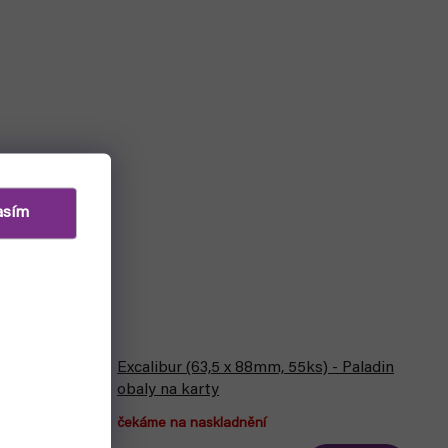
asím
tfolio
Excalibur (63,5 x 88mm, 55ks) - Paladin
obaly na karty
čekáme na naskladnění