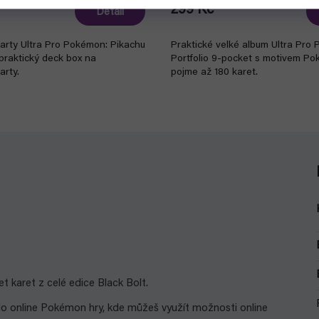
299 Kč
Detail
karty Ultra Pro Pokémon: Pikachu
Praktické velké album Ultra Pro
praktický deck box na
Portfolio 9-pocket s motivem Pok
arty.
pojme až 180 karet.
 karet z celé edice Black Bolt.
d do online Pokémon hry, kde můžeš využít možnosti online