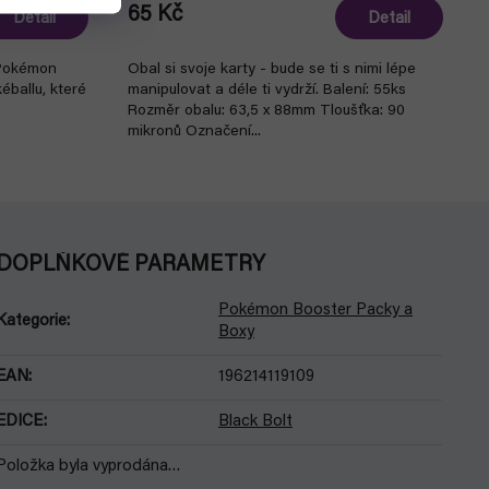
65 Kč
Detail
Detail
 Pokémon
Obal si svoje karty - bude se ti s nimi lépe
éballu, které
manipulovat a déle ti vydrží. Balení: 55ks
Rozměr obalu: 63,5 x 88mm Tloušťka: 90
mikronů Označení...
DOPLŇKOVÉ PARAMETRY
Pokémon Booster Packy a
Kategorie
:
Boxy
EAN
:
196214119109
EDICE
:
Black Bolt
Položka byla vyprodána…