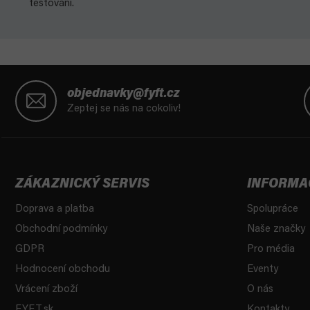
testování.
Z
á
objednavky@fyft.cz
p
Zeptej se nás na cokoliv!
a
t
í
ZÁKAZNICKÝ SERVIS
INFORMA
Doprava a platba
Spolupráce
Obchodní podmínky
Naše značky
GDPR
Pro média
Hodnocení obchodu
Eventy
Vrácení zboží
O nás
FYFT.sk
Kontakty