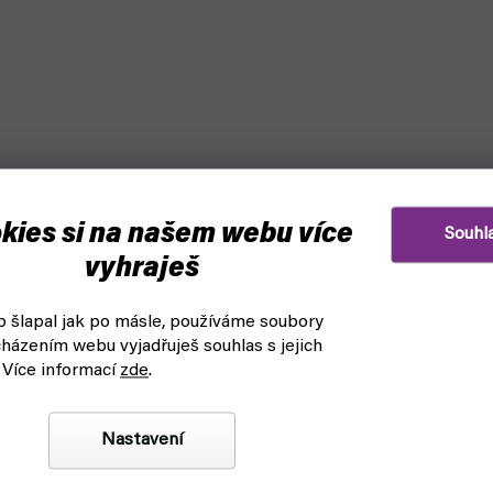
kies si na našem webu více
Souhl
vyhraješ
 šlapal jak po másle, používáme soubory
házením webu vyjadřuješ souhlas s jejich
 Více informací
zde
.
ikachu & Mimikyu Deck Box
Pokémon album 9-pocket Por
Pokeball (UP)
Nastavení
askladnění
čekáme na naskladnění