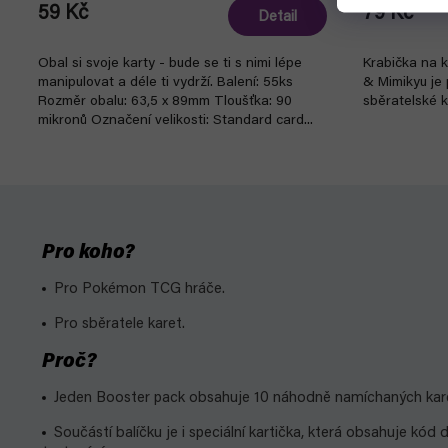
59 Kč
79 Kč
Detail
Obal si svoje karty - bude se ti s nimi lépe
Krabička na 
manipulovat a déle ti vydrží. Balení: 55ks
& Mimikyu je 
Rozměr obalu: 63,5 x 89mm Tloušťka: 90
sběratelské k
mikronů Označení velikosti: Standard card...
Pro koho?
Pro Pokémon TCG hráče.
Pro sběratele karet.
Proč?
Jeden Booster pack obsahuje 10 náhodně namíchaných karet
Součástí balíčku je i speciální kartička, která obsahuje kó