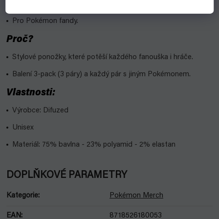
Pro koho?
Pro Pokémon fandy.
Proč?
Stylové ponožky, které potěší každého fanouška i hráče.
Balení 3-pack (3 páry) a každý pár s jiným Pokémonem.
Vlastnosti:
Výrobce: Difuzed
Unisex
Materiál:
75% bavlna - 23% polyamid - 2% elastan
DOPLŇKOVÉ PARAMETRY
Kategorie
:
Pokémon Merch
EAN
:
8718526180053