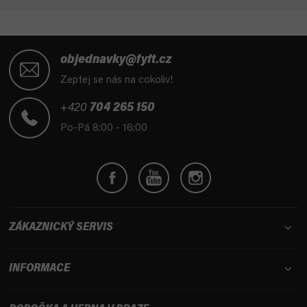
Z
á
objednavky@fyft.cz
p
Zeptej se nás na cokoliv!
a
t
+420
704 265 150
í
Po-Pá 8:00 - 16:00
ZÁKAZNICKÝ SERVIS
INFORMACE