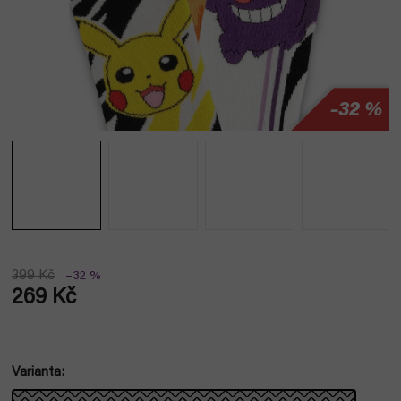
–32 %
399 Kč
–32 %
269 Kč
Měrná
cena:
Varianta