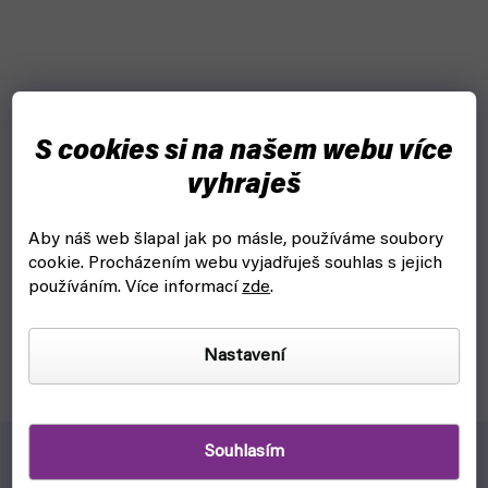
S cookies si na našem webu více
Pokémon snapback Jigglypuff - kšiltovka (Difuzed)
vyhraješ
skladem, ihned k odeslání
Aby náš web šlapal jak po másle, používáme soubory
cookie.
Procházením webu vyjadřuješ souhlas s jejich
599 Kč
Do košíku
používáním. Více informací
zde
.
Stylová plyšová snapback kšiltovka pro všechny Pokémon
nadšence a hlavně Jigglypuffa.
Nastavení
Souhlasím