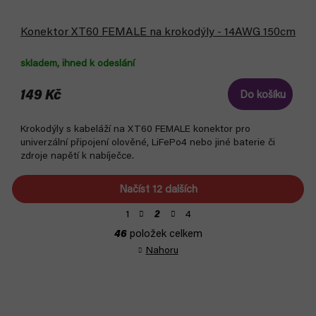
Konektor XT60 FEMALE na krokodýly - 14AWG 150cm
skladem, ihned k odeslání
149 Kč
Do košíku
Krokodýly s kabeláží na XT60 FEMALE konektor pro
univerzální připojení olověné, LiFePo4 nebo jiné baterie či
zdroje napětí k nabíječce.
Načíst 12 dalších
S
1
4
2
t
O
46
položek celkem
r
v
á
Nahoru
l
n
á
k
d
o
a
v
á