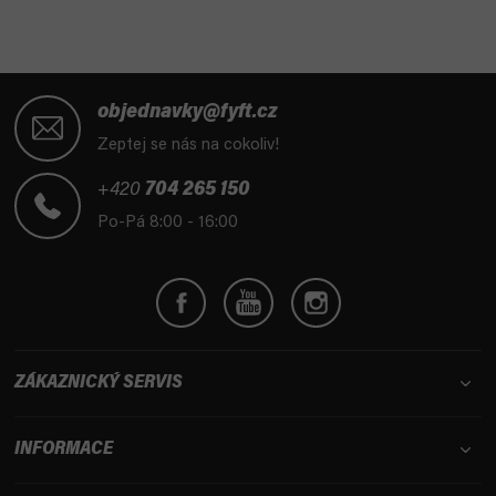
c
n
í
í
p
r
Z
v
á
objednavky@fyft.cz
k
p
Zeptej se nás na cokoliv!
y
a
v
t
+420
704 265 150
ý
í
p
Po-Pá 8:00 - 16:00
i
s
u
ZÁKAZNICKÝ SERVIS
INFORMACE