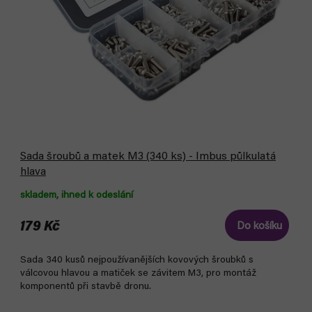
d
u
u
k
k
t
t
ů
ů
Sada šroubů a matek M3 (340 ks) - Imbus půlkulatá
hlava
skladem, ihned k odeslání
179 Kč
Do košíku
Sada 340 kusů nejpoužívanějších kovových šroubků s
válcovou hlavou a matiček se závitem M3, pro montáž
komponentů při stavbě dronu.