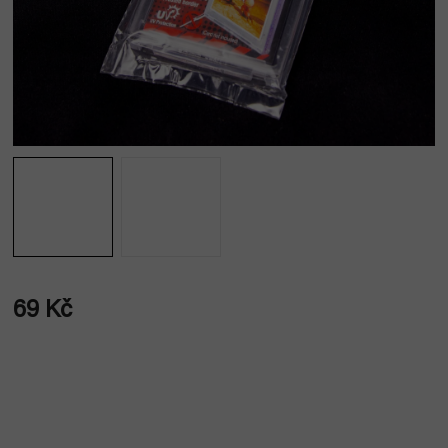
69 Kč
Měrná
cena: