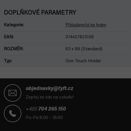
DOPLŇKOVÉ PARAMETRY
Kategorie
:
Příslušenství ke hrám
EAN
:
074427823108
ROZMĚR
:
63 x 88 (Standard)
Typ
:
One-Touch Holder
Z
á
objednavky@fyft.cz
p
Zeptej se nás na cokoliv!
a
t
+420
704 265 150
í
Po-Pá 8:00 - 16:00