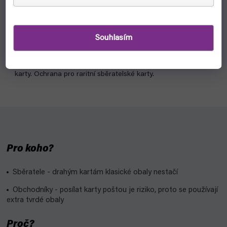
Pro)
skladem, ihned k odeslání
49 Kč
Souhlasím
Do košíku
UV Recessed Snap Card Holder, odolný plastový obal na
karty. Ochrana pro raritní sběratelské karty.
Pro koho?
Sběratele - drahým kartám klasické obaly nestačí
Obchodníky - posílat karty poštou je riziko, proto se používají
extra tvrdé obaly
Proč?