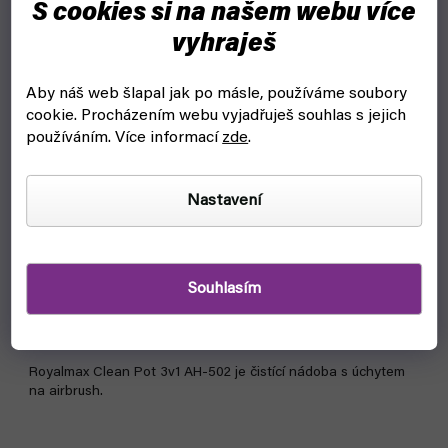
S cookies si na našem webu více
vyhraješ
Aby náš web šlapal jak po másle, používáme soubory
cookie.
Procházením webu vyjadřuješ souhlas s jejich
používáním. Více informací
zde
.
Nastavení
Clean Pot pro airbrush AH-502 (Royalmax)
skladem, ihned k odeslání
Souhlasím
309 Kč
Do košíku
Royalmax Clean Pot 3v1 AH-502 je čistící nádoba s úchytem
na airbrush.