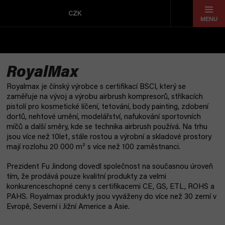
Přejít
na
CZK
obsah
RoyalMax
Royalmax je čínský výrobce s certifikací BSCI, který se
zaměřuje na vývoj a výrobu airbrush kompresorů, stříkacích
pistolí pro kosmetické líčení, tetování, body painting, zdobení
dortů, nehtové umění, modelářství, nafukování sportovních
míčů a další směry, kde se technika airbrush používá. Na trhu
jsou více než 10let, stále rostou a výrobní a skladové prostory
mají rozlohu 20 000 m² s více než 100 zaměstnanci.
Prezident Fu Jindong dovedl společnost na současnou úroveň
tím, že prodává pouze kvalitní produkty za velmi
konkurenceschopné ceny s certifikacemi CE, GS, ETL, ROHS a
PAHS. Royalmax produkty jsou vyváženy do více než 30 zemí v
Evropě, Severní i Jižní Americe a Asie.