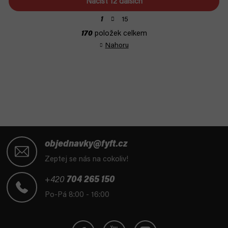
Načíst 12 dalších
S
15
1
t
O
170
položek celkem
r
v
á
Nahoru
l
n
á
k
d
o
a
v
á
c
n
í
í
p
r
Z
v
á
objednavky@fyft.cz
k
p
Zeptej se nás na cokoliv!
y
a
v
t
+420
704 265 150
ý
í
p
Po-Pá 8:00 - 16:00
i
s