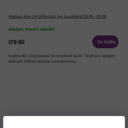
Hadice AH-24 přípojná 3m šroubení G1/8 - G1/8
skladem, ihned k odeslání
179 Kč
Do košíku
Hadice BD-24 přípojná 3m šroubení G1/8 - G1/8 pro spojení
airbrush stříkací pistole a kompresoru.