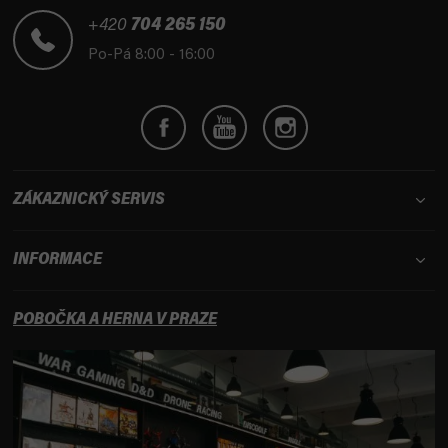
a
t
+420
704 265 150
í
Po-Pá 8:00 - 16:00
ZÁKAZNICKÝ SERVIS
INFORMACE
POBOČKA A HERNA V PRAZE