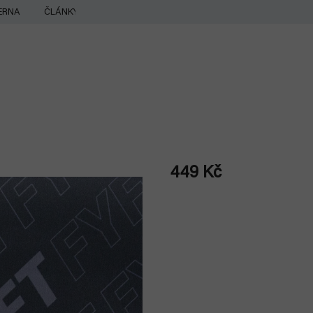
ERNA
ČLÁNKY
449 Kč
Měrná
cena: