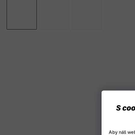
S coo
Aby náš web