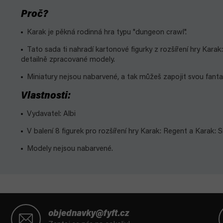
Proč?
Karak je pěkná rodinná hra typu "dungeon crawl".
Tato sada ti nahradí kartonové figurky z rozšíření hry Karak
detailně zpracované modely.
Miniatury nejsou nabarvené, a tak můžeš zapojit svou fanta
Vlastnosti:
Vydavatel: Albi
V balení 8 figurek pro rozšíření hry Karak: Regent a
Karak: S
Modely nejsou nabarvené.
Z
á
objednavky@fyft.cz
p