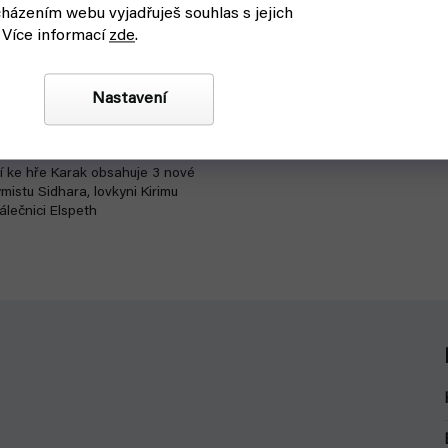
házením webu vyjadřuješ souhlas s jejich
 Více informací
zde
.
ar, Kirima & Elspeth (Albi)
askladnění
Nastavení
Detail
í ke hře Karak obsahuje 3 nové
ymistu Sidhara, lovkyni Kirimu
álečnici Elspeth