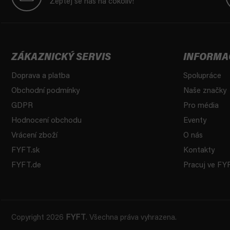
Zeptej se nás na cokoliv!
a
t
í
ZÁKAZNICKÝ SERVIS
INFORMA
Doprava a platba
Spolupráce
Obchodní podmínky
Naše značky
GDPR
Pro média
Hodnocení obchodu
Eventy
Vrácení zboží
O nás
FYFT.sk
Kontakty
FYFT.de
Pracuj ve FY
Copyright 2026
FYFT
. Všechna práva vyhrazena.