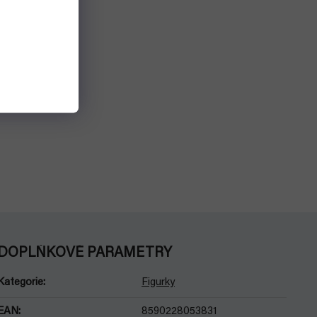
DOPLŇKOVÉ PARAMETRY
Kategorie
:
Figurky
EAN
:
8590228053831