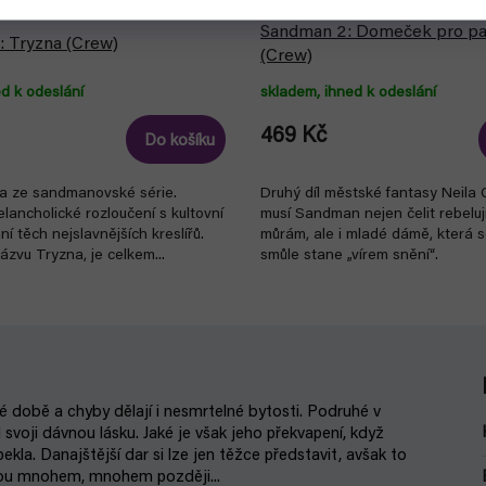
Sandman 2: Domeček pro pan
: Tryzna (Crew)
(Crew)
d k odeslání
skladem, ihned k odeslání
469 Kč
Do košíku
ha ze sandmanovské série.
Druhý díl městské fantasy Neila
lancholické rozloučení s kultovní
musí Sandman nejen čelit rebelu
í těch nejslavnějších kreslířů.
můrám, ale i mladé dámě, která se
zvu Tryzna, je celkem...
smůle stane „vírem snění“.
é době a chyby dělají i nesmrtelné bytosti. Podruhé v
voji dávnou lásku. Jaké je však jeho překvapení, když
la. Danajštější dar si lze jen těžce představit, avšak to
nou mnohem, mnohem později...