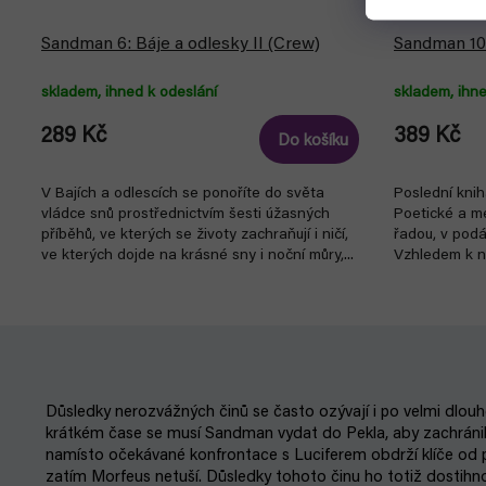
Sandman 6: Báje a odlesky II (Crew)
Sandman 10
skladem, ihned k odeslání
skladem, ihne
289 Kč
389 Kč
Do košíku
V Bajích a odlescích se ponoříte do světa
Poslední kni
vládce snů prostřednictvím šesti úžasných
Poetické a me
příběhů, ve kterých se životy zachraňují i ničí,
řadou, v podán
ve kterých dojde na krásné sny i noční můry,...
Vzhledem k ná
Důsledky nerozvážných činů se často ozývají i po velmi dlouh
krátkém čase se musí Sandman vydat do Pekla, aby zachránil s
namísto očekávané konfrontace s Luciferem obdrží klíče od pek
zatím Morfeus netuší. Důsledky tohoto činu ho totiž dostih