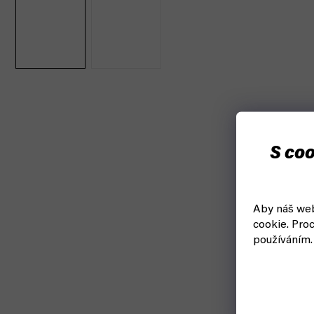
S coo
Aby náš web
cookie.
Proc
používáním.