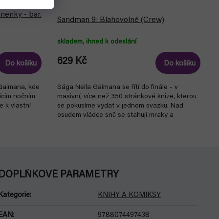
enky - bar.
Sandman 9: Blahovolné (Crew)
skladem, ihned k odeslání
629 Kč
Do košíku
Do košíku
 Gaimana, kde
Sága Neila Gaimana se řítí do finále - v
jícím nočním
masivní, více než 350 stránkové knize, kterou
 k vlastní
se pokusíme vydat v jednom svazku. Nad
osudem vládce snů se stahují mraky a
mýtické...
DOPLŇKOVÉ PARAMETRY
Kategorie
:
KNIHY A KOMIKSY
EAN
:
9788074497438