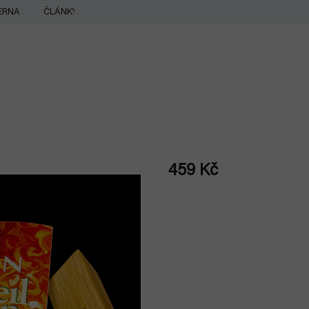
ERNA
ČLÁNKY
459 Kč
Měrná
cena: