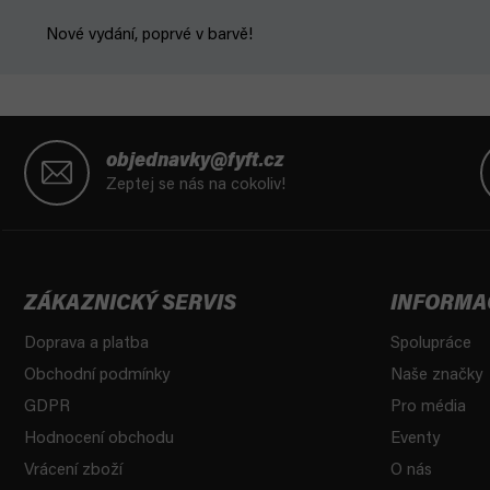
Nové vydání, poprvé v barvě!
Z
á
objednavky@fyft.cz
p
Zeptej se nás na cokoliv!
a
t
í
ZÁKAZNICKÝ SERVIS
INFORMA
Doprava a platba
Spolupráce
Obchodní podmínky
Naše značky
GDPR
Pro média
Hodnocení obchodu
Eventy
Vrácení zboží
O nás