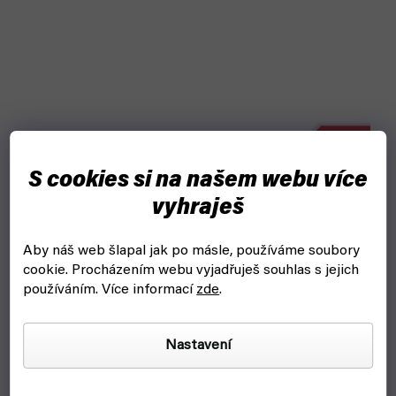
–15 %
S cookies si na našem webu více
Harley Quinn 07: Harley vs. Apokolips
vyhraješ
skladem, ihned k odeslání
Aby náš web šlapal jak po másle, používáme soubory
270 Kč
cookie.
Procházením webu vyjadřuješ souhlas s jejich
Do košíku
používáním. Více informací
zde
.
Harley Quinn si jenom chtěla vzít pořádnou dovolenou, nic víc.
Ale než se vzpamatuje, z tropického ráje ji odtáhnou dvě
Nastavení
Fúrie, válečnice pocházející z toho nejděsivějšího místa...