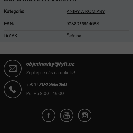
Kategorie
:
KNIHY A KOMIKSY
EAN
:
9788075954688
JAZYK
:
Čeština
Z
á
objednavky@fyft.cz
p
Zeptej se nás na cokoliv!
a
t
+420
704 265 150
í
Po-Pá 8:00 - 16:00