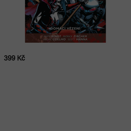
399 Kč
Měrná
cena: