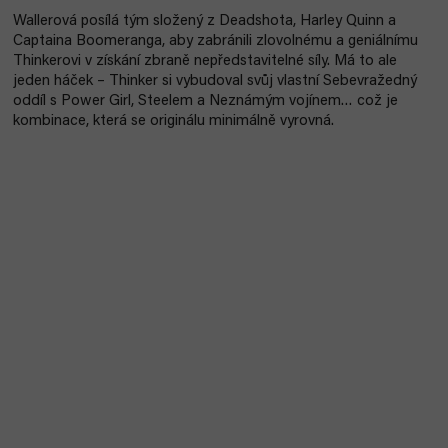
Wallerová posílá tým složený z Deadshota, Harley Quinn a
Captaina Boomeranga, aby zabránili zlovolnému a geniálnímu
Thinkerovi v získání zbraně nepředstavitelné síly. Má to ale
jeden háček – Thinker si vybudoval svůj vlastní Sebevražedný
oddíl s Power Girl, Steelem a Neznámým vojínem… což je
kombinace, která se originálu minimálně vyrovná.
Akce