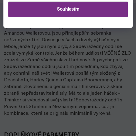
Souhlasím
Sebevražedný oddíl rozhodně není žádný superhrdinský
tým. Nebezpeční zločinci, přinucení ke spolupráci
Amandou Wallerovou, jsou přinejlepším sebranka
neřízených střel. Dosud je v šachu držely výbušniny v
lebce, jenže ty jsou nyní pryč, a Sebevražedný oddíl se
zcela vymyká kontrole. Jenže během události VĚČNÉ ZLO
zmizeli ze Země všichni slavní hrdinové. A psychopati ze
Sebevražedného oddílu jsou tím posledním, kdo zbývá,
aby ochránil náš svět! Wallerová posílá tým složený z
Deadshota, Harley Quinn a Captaina Boomeranga, aby
zabránili zlovolnému a geniálnímu Thinkerovi v získání
zbraně nepředstavitelné síly. Má to ale jeden háček –
Thinker si vybudoval svůj vlastní Sebevražedný oddíl s
Power Girl, Steelem a Neznámým vojínem… což je
kombinace, která se originálu minimálně vyrovná.
DOPLŇKOVÉ PARAMETRY