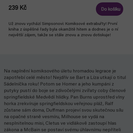
239 Kč
Do košíku
Už znovu vychází Simpsonovi: Komiksové extrabuřty! První
kniha z úspěšné řady byla okamžitě hitem a dodnes je o ní
největší zájem, takže se stále znovu a znovu dotiskuje!
Na naplnění komiksového úletu hromadou legrace je
zapotřebí celé město! Nejdřív se Bart a Líza utkají o titul
Sádelníčka roku! Potom se Homer a jeho kumpáni z
putyky pustí do boje se zdivočelými zvířaty coby členové
springfieldské Medvědí hlídky. Pan Burns uprostřed vlny
horka zrekvíruje springfieldskou veřejnou pláž, Ralf
zůstane sám doma, Duffman projeví svou skutečnou sílu
na opačné straně vesmíru, Milhouse se vydá na
nesplnitelnou misi, Cletus ve vidlákově zastoupí hlas
zákona a McBain se postaví svému úhlavnímu nepříteli