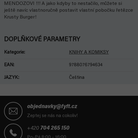
MENDOZOVI !!! A jako kdyby to nestačilo, můžete si
ještě navíc vlastnoručně postavit vlastní pobočku řetězce
Krusty Burger!
DOPLŇKOVÉ PARAMETRY
Kategorie
:
KNIHY A KOMIKSY
EAN
:
9788076794634
JAZYK
:
Čeština
Z
á
objednavky@fyft.cz
p
Zeptej se nás na cokoliv!
a
t
+420
704 265 150
í
Po-Pá 8:00 - 16:00