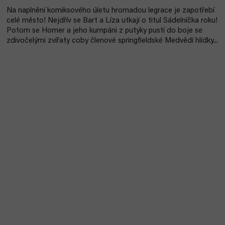
Na naplnění komiksového úletu hromadou legrace je zapotřebí
celé město! Nejdřív se Bart a Líza utkají o titul Sádelníčka roku!
Potom se Homer a jeho kumpáni z putyky pustí do boje se
zdivočelými zvířaty coby členové springfieldské Medvědí hlídky...
Akce