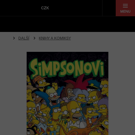
Přejít
na
CZK
obsah
DALŠÍ
KNIHY A KOMIKSY