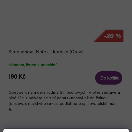
–20 %
Simpsonovi: Nářez - komiks (Crew)
skladem, ihned k odeslání
190 Kč
Do košíku
Opět se k nám dere rodina Simpsonových. V plné sestavě a
plné síle. Podíváte se s ní panu Burnsovi až do žaludku
(doslova), navštívíte cirkus, podlehnete spisovatelské mánii
a...