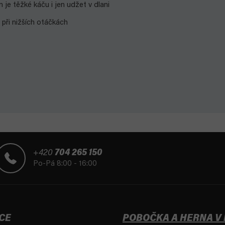
 je těžké káču i jen udžet v dlani
i při nižších otáčkách
+420
704 265 150
Po-Pá 8:00 - 16:00
CE
POBOČKA A HERNA V