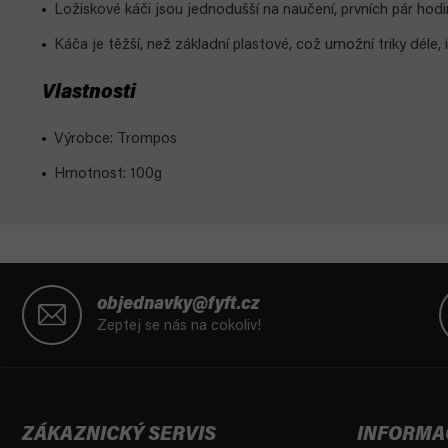
Ložiskové káči jsou jednodušší na naučení, prvních pár hodin
Káča je těžší, než základní plastové, což umožní triky déle, 
Vlastnosti
Výrobce: Trompos
Hmotnost: 100g
Z
á
objednavky@fyft.cz
p
Zeptej se nás na cokoliv!
a
t
í
ZÁKAZNICKÝ SERVIS
INFORMA