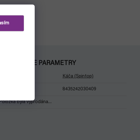
asím
DOPLŇKOVÉ PARAMETRY
Kategorie
:
Káča (Spintop)
EAN
:
8435242030409
Položka byla vyprodána…