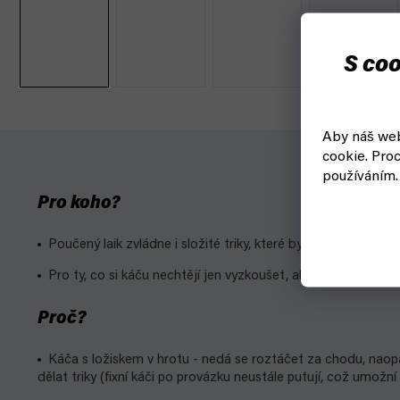
S coo
Aby náš web
cookie.
Proc
používáním.
Pro koho?
Poučený laik zvládne i složité triky, které by s plastovou neš
Pro ty, co si káču nechtějí jen vyzkoušet, ale nepotřebují ku
Proč?
Káča s ložiskem v hrotu - nedá se roztáčet za chodu, naopa
dělat triky (fixní káči po provázku neustále putují, což umožní 