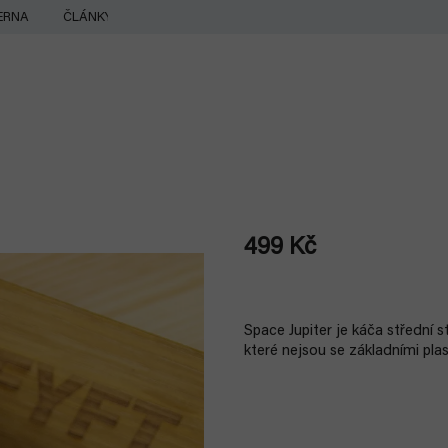
ERNA
ČLÁNKY
499 Kč
Měrná
cena:
Space Jupiter je káča střední s
které nejsou se základními pl