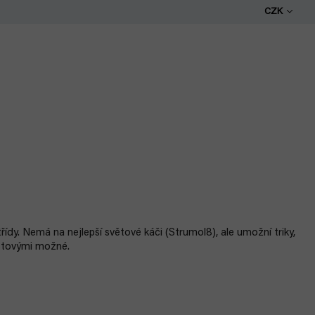
CZK
třídy. Nemá na nejlepší světové káči (Strumol8), ale umožní triky,
astovými možné.