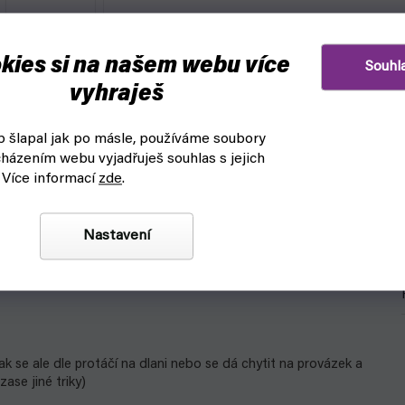
kies si na našem webu více
Souhl
vyhraješ
 šlapal jak po másle, používáme soubory
házením webu vyjadřuješ souhlas s jejich
 Více informací
zde
.
Nastavení
ly.
povat nejvyšší level
k se ale dle protáčí na dlani nebo se dá chytit na provázek a
zase jiné triky)