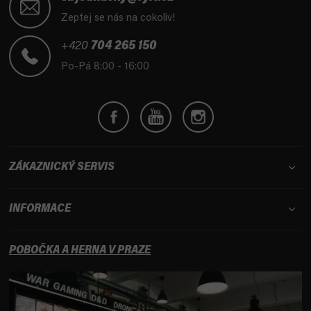
p
Zeptej se nás na cokoliv!
a
t
+420
704 265 150
í
Po-Pá 8:00 - 16:00
ZÁKAZNICKÝ SERVIS
INFORMACE
POBOČKA A HERNA V PRAZE