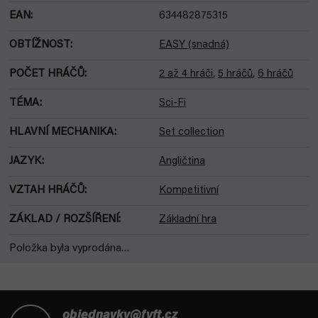
EAN
:
634482875315
OBTÍŽNOST
:
EASY (snadná)
POČET HRÁČŮ
:
2 až 4 hráči
,
5 hráčů
,
6 hráčů
TÉMA
:
Sci-Fi
HLAVNÍ MECHANIKA
:
Set collection
JAZYK
:
Angličtina
VZTAH HRÁČŮ
:
Kompetitivní
ZÁKLAD / ROZŠÍŘENÍ
:
Základní hra
Položka byla vyprodána…
Z
á
objednavky@fyft.cz