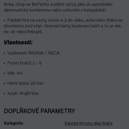
Boka, chop se Bat'lethu a přijmi výzvy, jako je uspořádání
diplomatické konference nebo uvěznění v holopalubě!
Parádní hra na cesty, vezmi si ji do vlaku, auta nebo třeba na
dovolenou pod stan. Vezmeš karty, bodovací sešit a to je vše,
nic víc nepotřebuješ.
Vlastnosti:
Vydavatel: WizKids / NECA
Počet hráčů: 2 - 6
Věk: 14+
Herní doba: 20 min
Jazyk: Angličtina
DOPLŇKOVÉ PARAMETRY
Kategorie
:
Karetní hry pro dva hráče