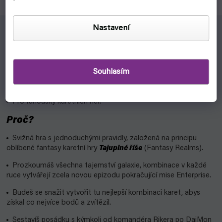
Nastavení
Pro koho?
Pro fanoušky světa Star Trek.
Souhlasím
Pro ty, co nemusí zdlouhavé hry se složitými pravidly.
Pro fanoušky karetních her.
Proč?
Svižná hra s jednoduchými pravidly, založená na principu
oblíbené fantasy karetní hry
Tajuplné říše
(Fantasy Realms).
Prozkoumáš všechna tajemství galaxie, kombinace v každé
ruce vytvářejí zcela novou epizodu pokračující mise Enterprise.
Budeš se snažit vytvořit tu nejlepší kombinaci karet, abys
získal co nejvíce bodů a zvítězil.
Sestavíš posádku s kýmkoli od komandéra Rikera po DaiMon