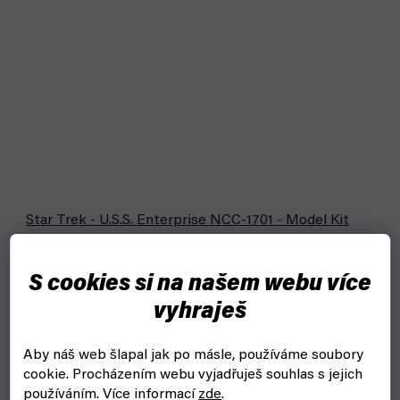
Star Trek - U.S.S. Enterprise NCC-1701 - Model Kit
1:600 (Revell)
skladem, ihned k odeslání
S cookies si na našem webu více
1 049 Kč
vyhraješ
Do košíku
Model legendární vesmírné lodě U.S.S. Enterprise NCC-1701
Aby náš web šlapal jak po másle, používáme soubory
ke slepení pro modeláře a fanoušky Star Trek.
cookie.
Procházením webu vyjadřuješ souhlas s jejich
používáním. Více informací
zde
.