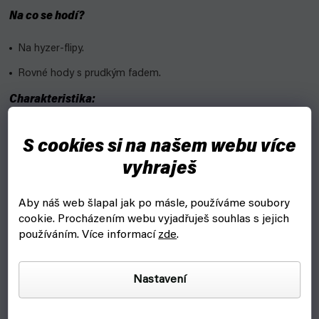
Na co se hodí?
Na hyzer-flipy.
Rovné hody s prudkým fadem.
Charakteristika:
Speed: 14,5
S cookies si na našem webu více
Glide: 5
vyhraješ
Turn: -1,5
Aby náš web šlapal jak po másle, používáme soubory
Fade: 3
cookie.
Procházením webu vyjadřuješ souhlas s jejich
používáním. Více informací
zde
.
Materiály MVP:
Electron
- na puttery, neprůhledný, matný, gumový. Některé
Nastavení
disky i v SOFT nebo FIRM (pevné) edici.
Neutron
- nejoblíbenější plast většiny, neprůhledný,