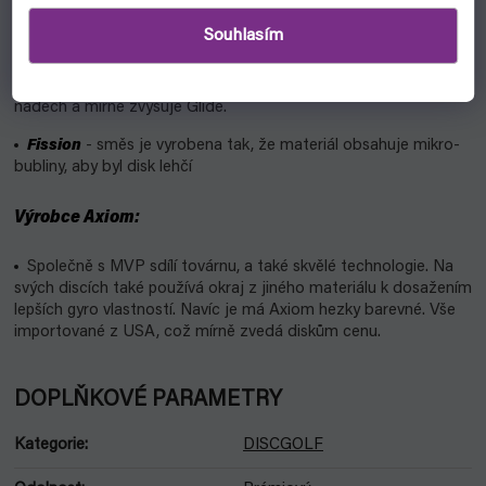
plastovější, velmi odolný.
Souhlasím
Proton
- podobně odolný jak neutron, průhledný
Plasma
- velmi odolný, plastovo-gumový, má krásný metalický
nádech a mírně zvyšuje Glide.
Fission
- směs je vyrobena tak, že materiál obsahuje mikro-
bubliny, aby byl disk lehčí
Výrobce Axiom:
Společně s MVP sdílí továrnu, a také skvělé technologie. Na
svých discích také používá okraj z jiného materiálu k dosažením
lepších gyro vlastností. Navíc je má Axiom hezky barevné. Vše
importované z USA, což mírně zvedá diskům cenu.
DOPLŇKOVÉ PARAMETRY
Kategorie
:
DISCGOLF