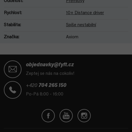
Odolnost
:
Prémiový
Rychlost
:
10+ Distance driver
Stabilita
:
Spíše nestabilní
Značka
:
Axiom
Z
á
objednavky@fyft.cz
p
Zeptej se nás na cokoliv!
a
t
+420
704 265 150
í
Po-Pá 8:00 - 16:00