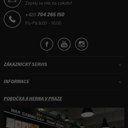
p
Zeptej se nás na cokoliv!
a
t
+420
704 265 150
í
Po-Pá 8:00 - 16:00
ZÁKAZNICKÝ SERVIS
INFORMACE
POBOČKA A HERNA V PRAZE