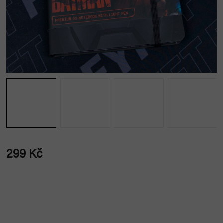
299 Kč
Měrná
cena: