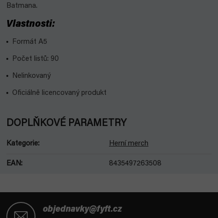
Batmana.
Vlastnosti:
Formát A5
Počet listů: 90
Nelinkovaný
Oficiálně licencovaný produkt
DOPLŇKOVÉ PARAMETRY
Kategorie
:
Herní merch
EAN
:
8435497263508
Z
á
objednavky@fyft.cz