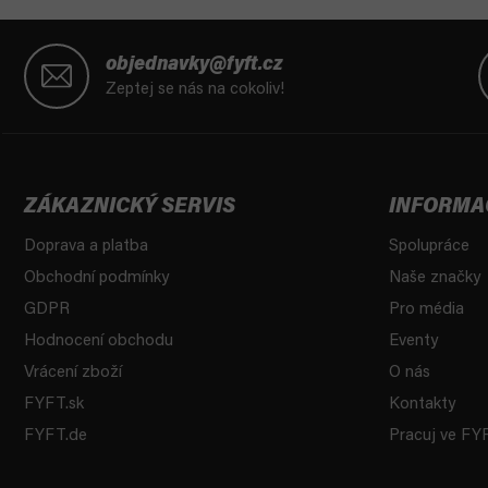
Z
á
objednavky@fyft.cz
p
Zeptej se nás na cokoliv!
a
t
í
ZÁKAZNICKÝ SERVIS
INFORMA
Doprava a platba
Spolupráce
Obchodní podmínky
Naše značky
GDPR
Pro média
Hodnocení obchodu
Eventy
Vrácení zboží
O nás
FYFT.sk
Kontakty
FYFT.de
Pracuj ve FY