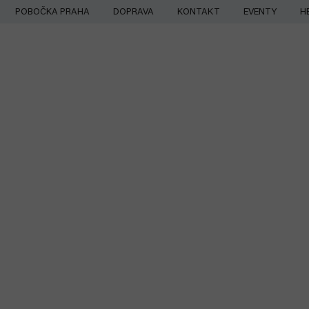
Přejít
POBOČKA PRAHA
DOPRAVA
KONTAKT
EVENTY
H
na
obsah