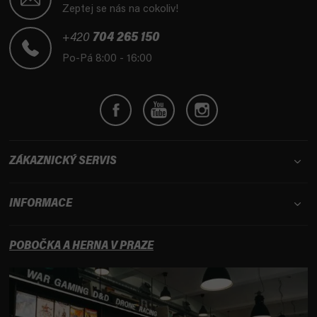
p
Zeptej se nás na cokoliv!
a
t
+420
704 265 150
í
Po-Pá 8:00 - 16:00
ZÁKAZNICKÝ SERVIS
INFORMACE
POBOČKA A HERNA V PRAZE