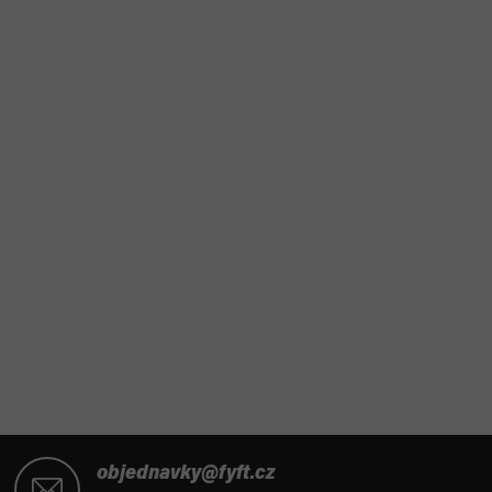
Z
á
objednavky@fyft.cz