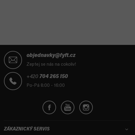
Z
á
objednavky@fyft.cz
p
Zeptej se nás na cokoliv!
a
t
+420
704 265 150
í
Po-Pá 8:00 - 16:00
ZÁKAZNICKÝ SERVIS