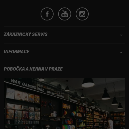
ý
p
i
s
u
ZÁKAZNICKÝ SERVIS
INFORMACE
POBOČKA A HERNA V PRAZE