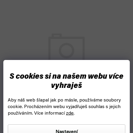
S cookies si na našem webu více
vyhraješ
Aby náš web šlapal jak po másle, používáme soubory
TrueRC Flexible SMA Extension - prodlužovací kabel
cookie.
Procházením webu vyjadřuješ souhlas s jejich
15cm (TrueRC)
používáním. Více informací
zde
.
skladem, ihned k odeslání
129 Kč
Do košíku
Nastavení