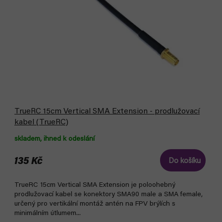
d
u
u
k
k
t
t
ů
ů
TrueRC 15cm Vertical SMA Extension - prodlužovací
kabel (TrueRC)
skladem, ihned k odeslání
135 Kč
Do košíku
TrueRC 15cm Vertical SMA Extension je poloohebný
prodlužovací kabel se konektory SMA90 male a SMA female,
určený pro vertikální montáž antén na FPV brýlích s
minimálním útlumem...