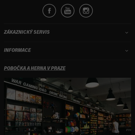
p
i
s
u
ZÁKAZNICKÝ SERVIS
INFORMACE
POBOČKA A HERNA V PRAZE