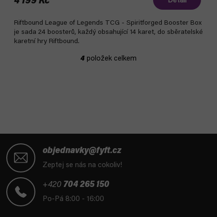
4 199 Kč
Detail
Riftbound League of Legends TCG - Spiritforged Booster Box
je sada 24 boosterů, každý obsahující 14 karet, do sběratelské
karetní hry Riftbound.
4
položek celkem
O
v
l
á
d
a
c
í
Z
p
á
objednavky@fyft.cz
r
p
Zeptej se nás na cokoliv!
v
a
k
t
+420
704 265 150
y
í
Po-Pá 8:00 - 16:00
v
ý