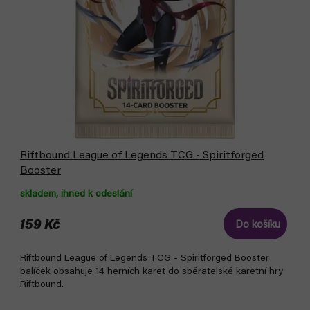
d
u
u
k
k
t
t
ů
ů
Riftbound League of Legends TCG - Spiritforged
Booster
skladem, ihned k odeslání
159 Kč
Do košíku
Riftbound League of Legends TCG - Spiritforged Booster
balíček obsahuje 14 herních karet do sběratelské karetní hry
Riftbound.