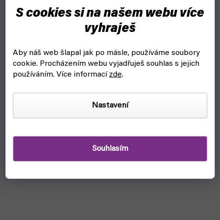
S cookies si na našem webu více
vyhraješ
Aby náš web šlapal jak po másle, používáme soubory
cookie.
Procházením webu vyjadřuješ souhlas s jejich
používáním. Více informací
zde
.
Riftbound League of Legends TCG - Origins Booster
Box
Nastavení
čekáme na naskladnění
4 690 Kč
Detail
Souhlasím
Riftbound League of Legends TCG - Origins Booster je sada
24 boosterů, každý obsahující 14 karet, do sběratelské karetní
hry Riftbound.