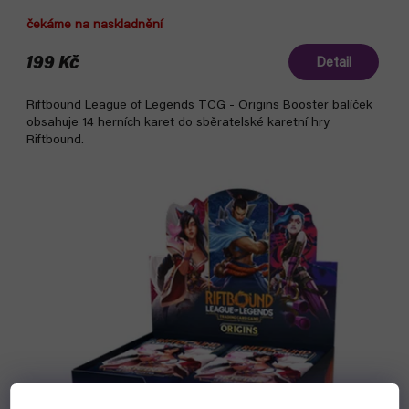
čekáme na naskladnění
199 Kč
Detail
Riftbound League of Legends TCG - Origins Booster balíček
obsahuje 14 herních karet do sběratelské karetní hry
Riftbound.