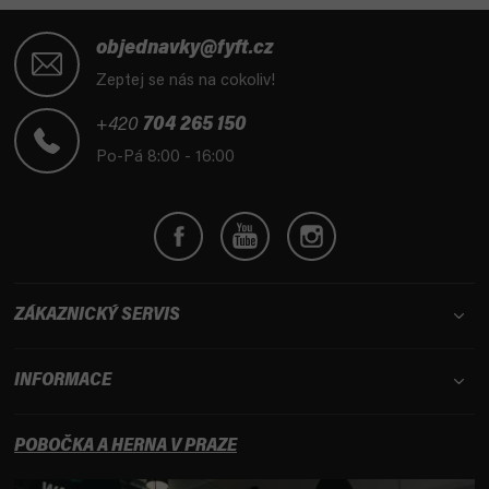
Z
á
objednavky@fyft.cz
p
Zeptej se nás na cokoliv!
a
t
+420
704 265 150
í
Po-Pá 8:00 - 16:00
ZÁKAZNICKÝ SERVIS
INFORMACE
POBOČKA A HERNA V PRAZE