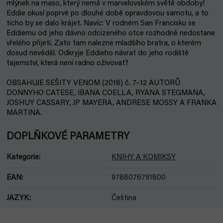
mlýnek na maso, který nemá v marvelovském světě obdoby!
Eddie okusí poprvé po dlouhé době opravdovou samotu, a to
ticho by se dalo krájet. Navíc: V rodném San Francisku se
Eddiemu od jeho dávno odcizeného otce rozhodně nedostane
vřelého přijetí. Zato tam nalezne mladšího bratra, o kterém
dosud nevěděl. Odkryje Eddieho návrat do jeho rodiště
tajemství, která není radno oživovat?
OBSAHUJE SEŠITY VENOM (2018) č. 7–12 AUTORŮ
DONNYHO CATESE, IBANA COELLA, RYANA STEGMANA,
JOSHUY CASSARY, JP MAYERA, ANDRESE MOSSY A FRANKA
MARTINA.
DOPLŇKOVÉ PARAMETRY
Kategorie
:
KNIHY A KOMIKSY
EAN
:
9788076791800
JAZYK
:
Čeština