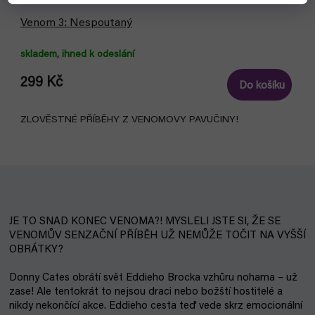
Venom 3: Nespoutaný
skladem, ihned k odeslání
299 Kč
Do košíku
ZLOVĚSTNÉ PŘÍBĚHY Z VENOMOVY PAVUČINY!
JE TO SNAD KONEC VENOMA?! MYSLELI JSTE SI, ŽE SE
VENOMŮV SENZAČNÍ PŘÍBĚH UŽ NEMŮŽE TOČIT NA VYŠŠÍ
OBRÁTKY?
Donny Cates obrátí svět Eddieho Brocka vzhůru nohama – už
zase! Ale tentokrát to nejsou draci nebo božští hostitelé a
nikdy nekončící akce. Eddieho cesta teď vede skrz emocionální