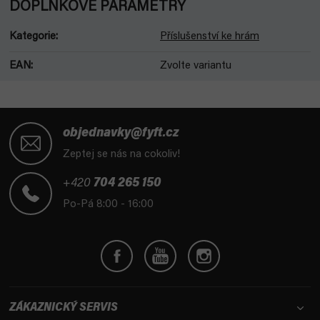
DOPLŇKOVÉ PARAMETRY
Kategorie
:
Příslušenství ke hrám
EAN
:
Zvolte variantu
Z
á
objednavky@fyft.cz
p
Zeptej se nás na cokoliv!
a
t
+420
704 265 150
í
Po-Pá 8:00 - 16:00
ZÁKAZNICKÝ SERVIS