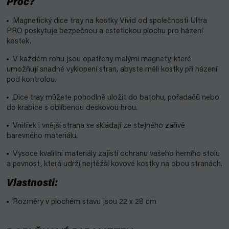
Proč?
Magnetický dice tray na kostky Vivid od společnosti Ultra
PRO poskytuje bezpečnou a estetickou plochu pro házení
kostek.
V každém rohu jsou opatřeny malými magnety, které
umožňují snadné vyklopení stran, abyste měli kostky při házení
pod kontrolou.
Dice tray můžete pohodlně uložit do batohu, pořadačů nebo
do krabice s oblíbenou deskovou hrou.
Vnitřek i vnější strana se skládají ze stejného zářivě
barevného materiálu.
Vysoce kvalitní materiály zajistí ochranu vašeho herního stolu
a pevnost, která udrží nejtěžší kovové kostky na obou stranách.
Vlastnosti:
Rozměry v plochém stavu jsou 22 x 28 cm