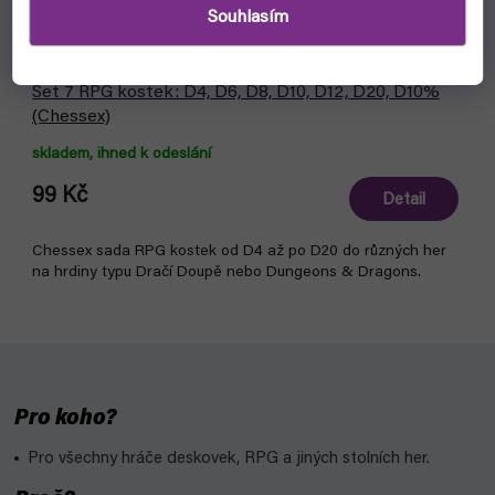
Souhlasím
Set 7 RPG kostek: D4, D6, D8, D10, D12, D20, D10%
(Chessex)
skladem, ihned k odeslání
99 Kč
Detail
Chessex sada RPG kostek od D4 až po D20 do různých her
na hrdiny typu Dračí Doupě nebo Dungeons & Dragons.
Pro koho?
Pro všechny hráče deskovek, RPG a jiných stolních her.