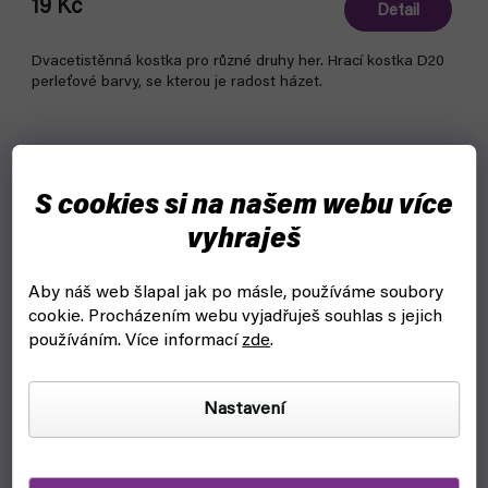
19 Kč
Detail
Dvacetistěnná kostka pro různé druhy her. Hrací kostka D20
perleťové barvy, se kterou je radost házet.
S cookies si na našem webu více
vyhraješ
Aby náš web šlapal jak po másle, používáme soubory
cookie.
Procházením webu vyjadřuješ souhlas s jejich
používáním. Více informací
zde
.
Nastavení