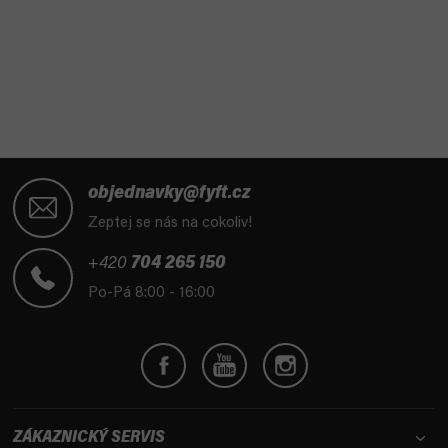
Z
á
objednavky@fyft.cz
p
Zeptej se nás na cokoliv!
a
t
+420
704 265 150
í
Po-Pá 8:00 - 16:00
ZÁKAZNICKÝ SERVIS