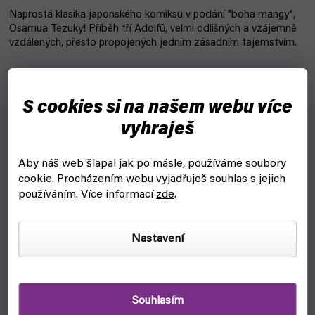
Naprostá klasika japonského komiksu v podání "boha mangy",
Osamua Tezuky! Příběh tří Adolfů, velmi odlišných a vzájemně
vzdálených, přesto propojených jedním zásadním tajemstvím.
S cookies si na našem webu více
vyhraješ
Naprostá klasika japonského komiksu v podání "boha
mangy", Osamua Tezuky! Příběh tří Adolfů, velmi odlišných
Aby náš web šlapal jak po másle, používáme soubory
a vzájemně vzdálených, přesto propojených jedním
cookie.
Procházením webu vyjadřuješ souhlas s jejich
zásadním tajemstvím.
používáním. Více informací
zde
.
Nastavení
DOPLŇKOVÉ PARAMETRY
Kategorie
:
KNIHY A KOMIKSY
EAN
:
9788074497605
Souhlasím