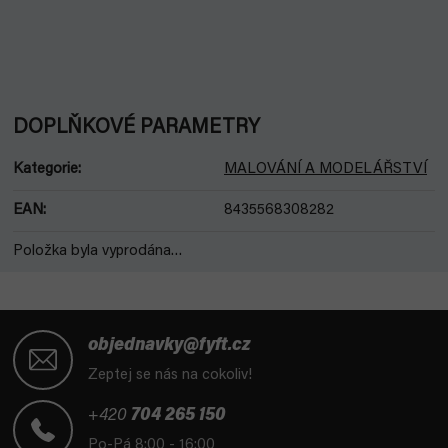
DOPLŇKOVÉ PARAMETRY
Kategorie
:
MALOVÁNÍ A MODELÁŘSTVÍ
EAN
:
8435568308282
Položka byla vyprodána…
Z
á
objednavky@fyft.cz
p
Zeptej se nás na cokoliv!
a
t
+420
704 265 150
í
Po-Pá 8:00 - 16:00