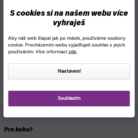
S cookies si na našem webu více
vyhraješ
Airbrush stříkací pistole BD-180 s tryskou 0,2 mm
Aby náš web šlapal jak po másle, používáme soubory
(Fengda)
cookie.
Procházením webu vyjadřuješ souhlas s jejich
používáním. Více informací
zde
.
ukončeno
1 299 Kč
Detail
Nastavení
Air Brush Kit model BD-180 je stříkací pistole s tryskou 0,2mm
pro barvení technikou airbrush.
Souhlasím
Pro koho?