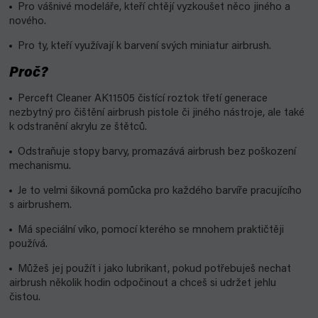
Pro vášnivé modeláře, kteří chtějí vyzkoušet něco jiného a
nového.
Pro ty, kteří využívají k barvení svých miniatur airbrush.
Proč?
Perceft Cleaner AK11505 čistící roztok třetí generace
nezbytný pro čištění airbrush pistole či jiného nástroje, ale také
k odstranění akrylu ze štětců.
Odstraňuje stopy barvy, promazává airbrush bez poškození
mechanismu.
Je to velmi šikovná pomůcka pro každého barvíře pracujícího
s airbrushem.
Má speciální víko, pomocí kterého se mnohem praktičtěji
používá.
Můžeš jej použít i jako lubrikant, pokud potřebuješ nechat
airbrush několik hodin odpočinout a chceš si udržet jehlu
čistou.