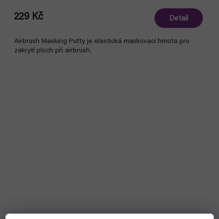
229 Kč
Detail
Airbrush Masking Putty je elastická maskovací hmota pro
zakrytí ploch při airbrush.