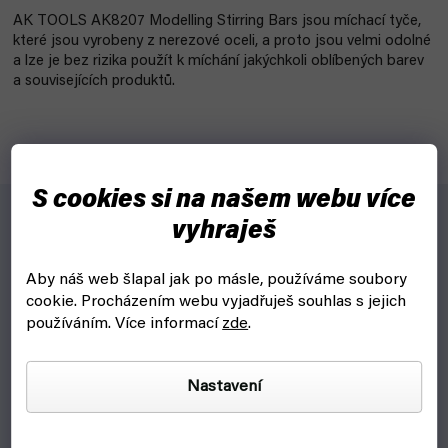
AK TOOLS AK8207 Modelling Stirring Bars jsou míchací tyče,
které jsou vyrobeny z nerezové oceli, a proto jsou velmi odolné
a lze je bez rizika použít k míchání jakýchkoli oblíbených barev
a souvisejících produktů.
S cookies si na našem webu více
vyhraješ
Pro koho?
Aby náš web šlapal jak po másle, používáme soubory
Pro barvíře, co si chtějí namíchat vlastní barvy.
cookie.
Procházením webu vyjadřuješ souhlas s jejich
Proč?
používáním. Více informací
zde
.
Tyto nástroje ti umožní pohodlné míchání barev.
Nastavení
Také ti velmi usnadní přesné přidávání jednotlivých barev do
směsí!