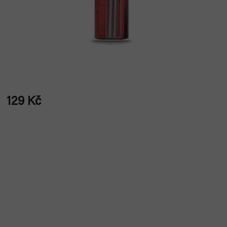
129 Kč
Měrná
cena: