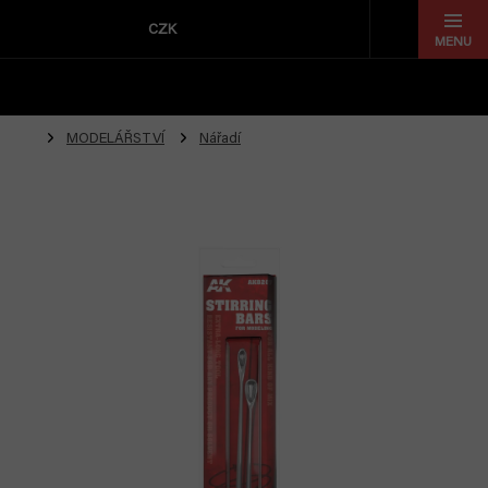
Přejít
na
CZK
obsah
MODELÁŘSTVÍ
Nářadí