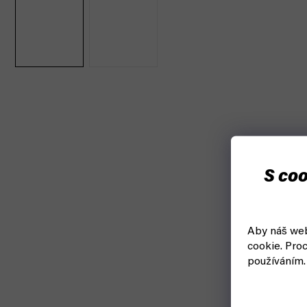
S coo
Aby náš web
cookie.
Proc
používáním.