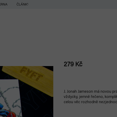
ERNA
ČLÁNKY
279 Kč
Měrná
cena:
J. Jonah Jameson má novou pr
vždycky, jemně řečeno, kompli
celou věc rozhodně nezjednodu