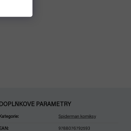
DOPLŇKOVÉ PARAMETRY
Kategorie
:
Spiderman komiksy
EAN
:
9788076792593