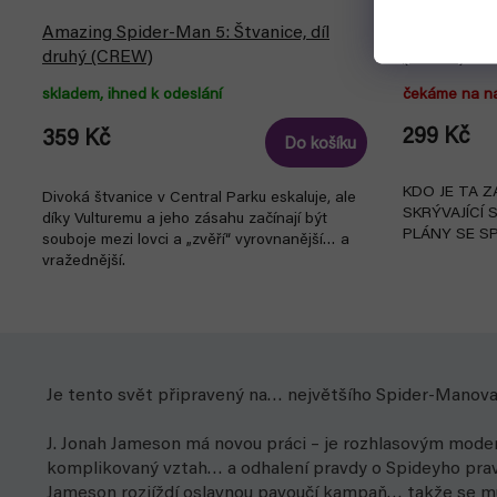
Amazing Spider-Man 5: Štvanice, díl
Amazing Spi
druhý (CREW)
(CREW)
skladem, ihned k odeslání
čekáme na n
299 Kč
359 Kč
Do košíku
KDO JE TA 
Divoká štvanice v Central Parku eskaluje, ale
SKRÝVAJÍCÍ 
díky Vulturemu a jeho zásahu začínají být
PLÁNY SE S
souboje mezi lovci a „zvěří“ vyrovnanější… a
vražednější.
Je tento svět připravený na… největšího Spider-Manova
J. Jonah Jameson má novou práci – je rozhlasovým mode
komplikovaný vztah… a odhalení pravdy o Spideyho prav
Jameson rozjíždí oslavnou pavoučí kampaň… takže se mu