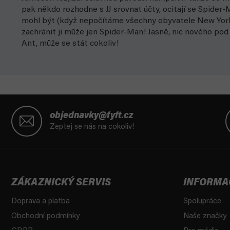
pak někdo rozhodne s JJ srovnat účty, ocitají se Spide
mohl být (když nepočítáme všechny obyvatele New York
zachránit ji může jen Spider-Man! Jasně, nic nového pod
Ant, může se stát cokoliv!
Z
á
objednavky@fyft.cz
p
Zeptej se nás na cokoliv!
a
t
í
ZÁKAZNICKÝ SERVIS
INFORMA
Doprava a platba
Spolupráce
Obchodní podmínky
Naše značky