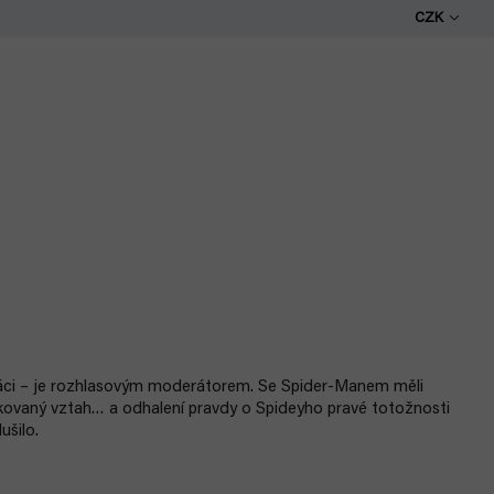
CZK
áci – je rozhlasovým moderátorem. Se Spider-Manem měli
kovaný vztah… a odhalení pravdy o Spideyho pravé totožnosti
šilo.