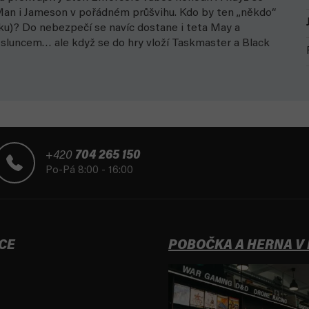
r-Man i Jameson v pořádném průšvihu. Kdo by ten „někdo“
u)? Do nebezpečí se navíc dostane i teta May a
 sluncem… ale když se do hry vloží Taskmaster a Black
+420
704 265 150
Po-Pá 8:00 - 16:00
CE
POBOČKA A HERNA V