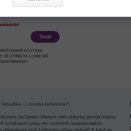
der-Man 6: V zákulisí
askladnění
Detail
ZAFAČOVANÁ POSTAVA
SE VE STÍNECH A JAKÉ MÁ
PIDER-MANEM?
 fanouška – J. Jonaha Jamesona?!
rátorem. Se Spider-Manem měli vždycky, jemně řečeno,
é totožnosti celou věc rozhodně nezjednodušilo.
 překvapivý útok Enforcers vůbec nehodí! A když se