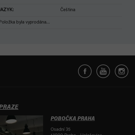
JAZYK
:
Čeština
Položka byla vyprodána…
 PRAZE
POBOČKA PRAHA
Osadní 35