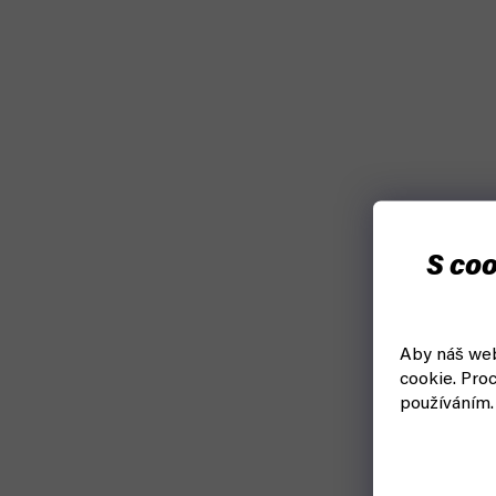
S coo
Aby náš web
cookie.
Proc
používáním.