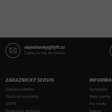
Z
á
objednavky@fyft.cz
p
Zeptej se nás na cokoliv!
a
t
í
ZÁKAZNICKÝ SERVIS
INFORMA
Doprava a platba
Spolupráce
Obchodní podmínky
Naše značky
GDPR
Pro média
Hodnocení obchodu
Eventy