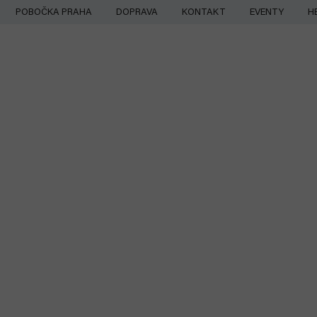
Přejít
POBOČKA PRAHA
DOPRAVA
KONTAKT
EVENTY
H
na
obsah