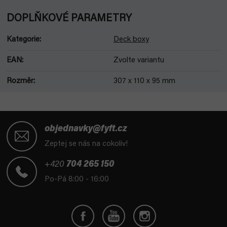
DOPLŇKOVÉ PARAMETRY
Kategorie
:
Deck boxy
EAN
:
Zvolte variantu
Rozměr
:
307 x 110 x 95 mm
Z
á
objednavky@fyft.cz
p
Zeptej se nás na cokoliv!
a
t
+420
704 265 150
í
Po-Pá 8:00 - 16:00