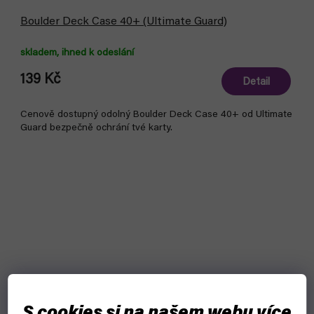
Boulder Deck Case 40+ (Ultimate Guard)
skladem, ihned k odeslání
139 Kč
Detail
Cenově dostupný odolný Boulder Deck Case 40+ od Ultimate
Guard bezpečně ochrání tvé karty.
S cookies si na našem webu více