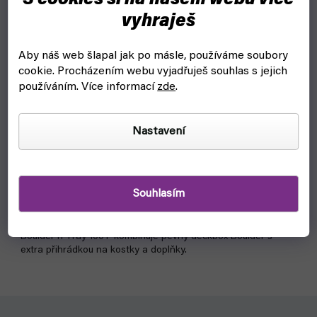
vyhraješ
Aby náš web šlapal jak po másle, používáme soubory
cookie.
Procházením webu vyjadřuješ souhlas s jejich
používáním. Více informací
zde
.
Nastavení
Boulder'n'Tray 100+ (Ultimate Guard)
skladem, ihned k odeslání
Souhlasím
329 Kč
Detail
Boulder'n'Tray 100+ kombinuje pevný deckbox Boulder s
extra přihrádkou na kostky a doplňky.