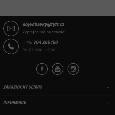
Z
á
objednavky@fyft.cz
p
Zeptej se nás na cokoliv!
a
t
+420
704 265 150
í
Po-Pá 8:00 - 16:00
ZÁKAZNICKÝ SERVIS
INFORMACE