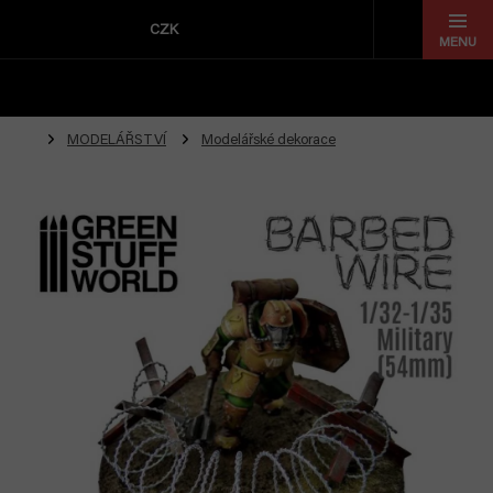
Přejít
na
CZK
obsah
MODELÁŘSTVÍ
Modelářské dekorace