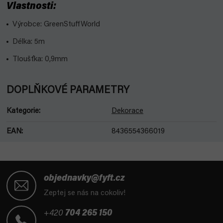
Vlastnosti:
Výrobce: GreenStuffWorld
Délka: 5m
Tloušťka: 0,9mm
DOPLŇKOVÉ PARAMETRY
Kategorie
:
Dekorace
EAN
:
8436554366019
Z
á
objednavky@fyft.cz
p
Zeptej se nás na cokoliv!
a
t
+420
704 265 150