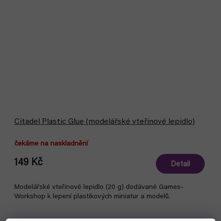
Citadel Plastic Glue (modelářské vteřinové lepidlo)
čekáme na naskladnění
149 Kč
Detail
Modelářské vteřinové lepidlo (20 g) dodávané Games-
Workshop k lepení plastikových miniatur a modelů.