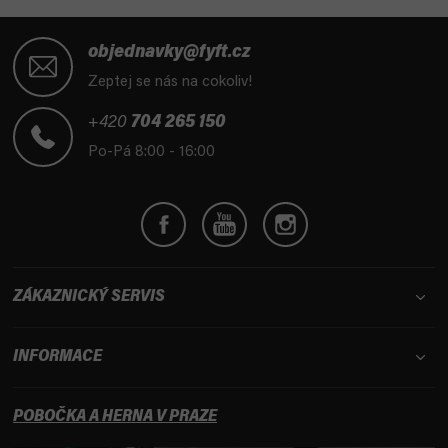
Z
á
objednavky@fyft.cz
p
Zeptej se nás na cokoliv!
a
t
+420
704 265 150
í
Po-Pá 8:00 - 16:00
ZÁKAZNICKÝ SERVIS
INFORMACE
POBOČKA A HERNA V PRAZE