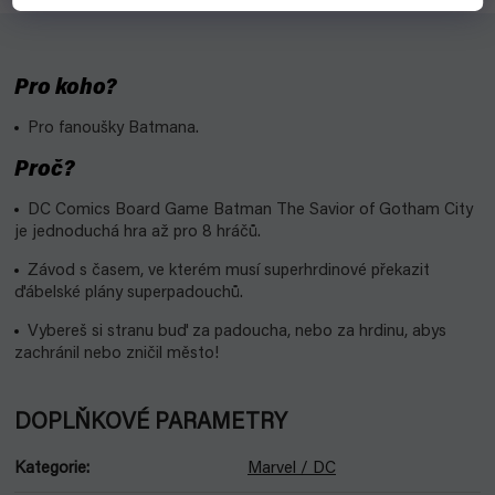
Pro koho?
Pro fanoušky Batmana.
Proč?
DC Comics Board Game Batman The Savior of Gotham City
je jednoduchá hra až pro 8 hráčů.
Závod s časem, ve kterém musí superhrdinové překazit
ďábelské plány superpadouchů.
Vybereš si stranu buď za padoucha, nebo za hrdinu, abys
zachránil nebo zničil město!
DOPLŇKOVÉ PARAMETRY
Kategorie
:
Marvel / DC