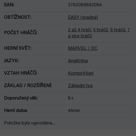
EAN
:
3760089892084
OBTÍŽNOST
:
EASY (snadná)
2 až 4 hráči
,
5 hráčů
,
6 hráčů
,
7
POČET HRÁČŮ
:
a více hráčů
HERNÍ SVĚT
:
MARVEL / DC
JAZYK
:
Angličtina
VZTAH HRÁČŮ
:
Kompetitivní
ZÁKLAD / ROZŠÍŘENÍ
:
Základní hra
Doporučený věk
:
8+
Herní doba
:
45min
Položka byla vyprodána…