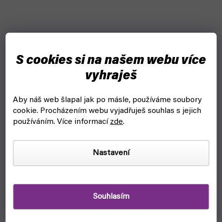
S cookies si na našem webu více
vyhraješ
–13 %
Aby náš web šlapal jak po másle, používáme soubory
cookie.
Procházením webu vyjadřuješ souhlas s jejich
Batman: Bílý rytíř (Crew)
používáním. Více informací
zde
.
skladem, ihned k odeslání
Nastavení
520 Kč
Do košíku
Jokerovo absolutně příčetné řádění v komiksovém příběhu
Batman: Bílý Rytíř.
Souhlasím