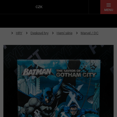
Přejít
na
CZK
obsah
HRY
Deskové hry
Herní série
Marvel / DC