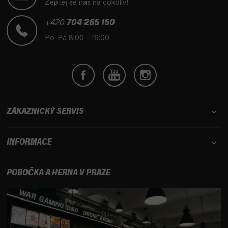
Zeptej se nás na cokoliv!
a
t
+420
704 265 150
í
Po-Pá 8:00 - 16:00
ZÁKAZNICKÝ SERVIS
INFORMACE
POBOČKA A HERNA V PRAZE