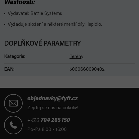
Vlastnosti:
Vydavatel: Battle Systems
Vyžaduje složení a některé menší díly i lepidlo.
DOPLŇKOVÉ PARAMETRY
Kategorie
:
Terény
EAN
:
5060660090402
Z
á
objednavky@fyft.cz
p
Zeptej se nás na cokoliv!
a
t
+420
704 265 150
í
Po-Pá 8:00 - 16:00