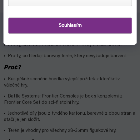
Souhlasím
Pro koho?
Pro ty, co chtějí zvednout zážitek ze hry o další úroveň.
Pro ty, co hledají barevný terén, který nevyžaduje barvení.
Proč?
Kus pěkné scenérie hnedka vylepší požitek z kterékoliv
válečné hry.
Battle Systems: Frontier Consoles je box s konzolemi z
Frontier Core Set do sci-fi stolní hry.
Jednotlivé díly jsou z tvrdého kartonu, barevné z obou stran a
stačí je jen složit.
Terén je vhodný pro všechny 28-35mm figurkové hry.