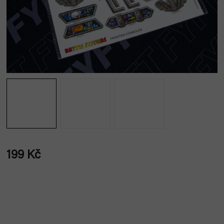
199 Kč
Měrná
cena: