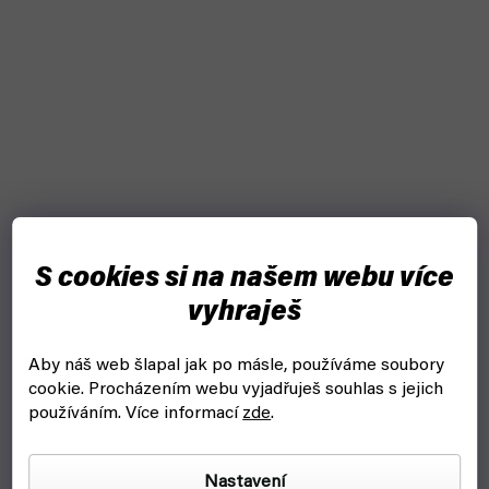
S cookies si na našem webu více
Battle Systems: Frontier Core Set
vyhraješ
skladem, ihned k odeslání
Aby náš web šlapal jak po másle, používáme soubory
2 049 Kč
Do košíku
cookie.
Procházením webu vyjadřuješ souhlas s jejich
používáním. Více informací
zde
.
Každá figurková hra potřebuje pořádnou scenérii. Pusť se do
boje s Battle Systems: Frontier Core Set.
Nastavení