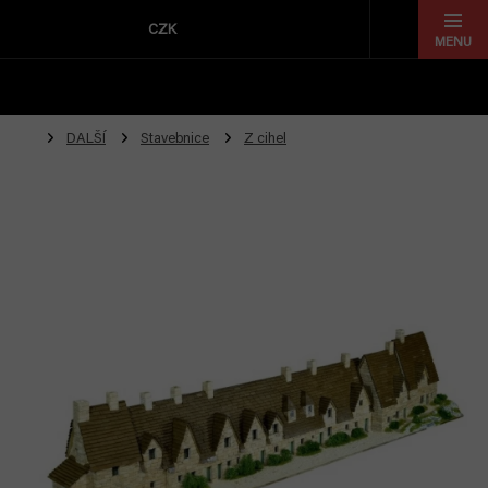
Přejít
na
CZK
obsah
DALŠÍ
Stavebnice
Z cihel