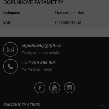
DOPLŇKOVÉ PARAMETRY
Kategorie
:
Stavebnice z cihel
EAN
:
8436006246012
Z
á
objednavky@fyft.cz
p
Zeptej se nás na cokoliv!
a
t
+420
704 265 150
í
Po-Pá 8:00 - 16:00
ZÁKAZNICKÝ SERVIS