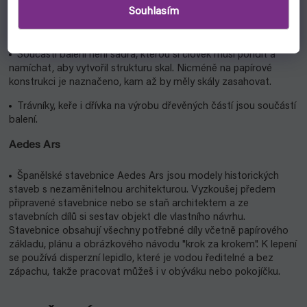
Stavebnice není určena k venkovnímu použití/vystavení. Pro
Souhlasím
použití venku je nutné použít odolné lepidlo (není součástí
balení) a ochranu kartonu, který konstrukci drží.
Součástí balení není sádra, kterou si člověk musí pořídit a
namíchat, aby vytvořil strukturu skal. Nicméně na papírové
konstrukci je naznačeno, kam až by měly skály zasahovat.
Trávníky, keře i dřívka na výrobu dřevěných částí jsou součástí
balení.
Aedes Ars
Španělské stavebnice Aedes Ars jsou modely historických
staveb s nezaměnitelnou architekturou. Vyzkoušej předem
připravené stavebnice nebo se staň architektem a ze
stavebních dílů si sestav objekt dle vlastního návrhu.
Stavebnice obsahují všechny potřebné díly včetně papírového
základu, plánu a obrázkového návodu "krok za krokem". K lepení
se používá disperzní lepidlo, které je vodou ředitelné a bez
zápachu, takže pracovat můžeš i v obýváku nebo pokojíčku.