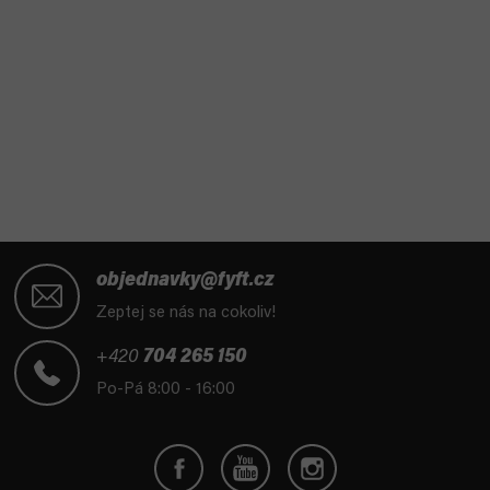
Z
á
objednavky@fyft.cz
p
Zeptej se nás na cokoliv!
a
t
+420
704 265 150
í
Po-Pá 8:00 - 16:00