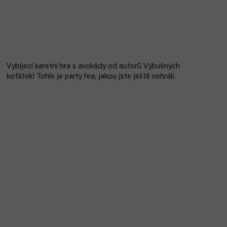
Vybíjecí karetní hra s avokády od autorů Výbušných
koťátek!
Tohle je party hra, jakou jste ještě nehráli.
Bestseller