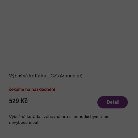
Výbušná koťátka - CZ (Asmodee)
čekáme na naskladnění
529 Kč
Detail
Výbušná koťátka, zábavná hra s jednoduchým cílem -
nevybouchnout.