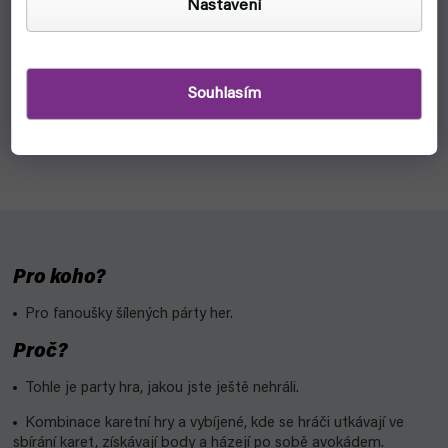
Nastavení
skladem, ihned k odeslání
575 Kč
Do košíku
Souhlasím
Bum Bum Burrito, párty hra, jakou si ještě nezažil! Od tvůrců
Výbušných Koťátek je tu další střelená hra, kde po sobě
budeš házet Burrita.
Pro koho?
Pro fanoušky šílených párty her.
Proč?
Tohle je party hra, jakou jste ještě nehráli.
Kombinace karetní hry a vybíjené, kde se hráči utkávají ve
sbírání karet, získávají body a házejí po sobě avokádem.