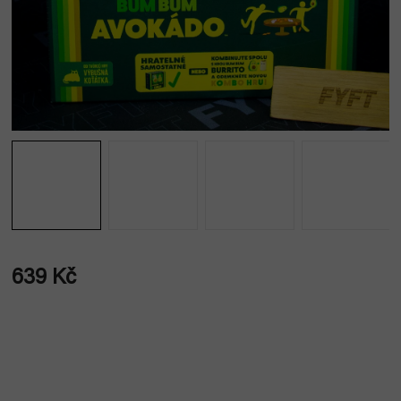
639 Kč
Měrná
cena: