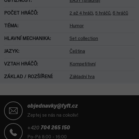
OBTÍŽNOST
:
EASY (snadná)
POČET HRÁČŮ
:
2 až 4 hráči
,
5 hráčů
,
6 hráčů
TÉMA
:
Humor
HLAVNÍ MECHANIKA
:
Set collection
JAZYK
:
Čeština
VZTAH HRÁČŮ
:
Kompetitivní
ZÁKLAD / ROZŠÍŘENÍ
:
Základní hra
Z
á
objednavky@fyft.cz
p
Zeptej se nás na cokoliv!
a
t
+420
704 265 150
í
Po-Pá 8:00 - 16:00