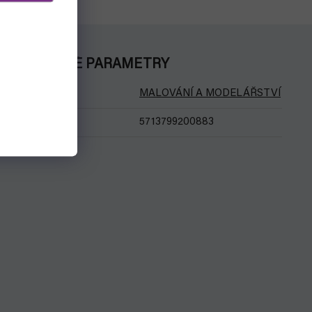
DOPLŇKOVÉ PARAMETRY
Kategorie
:
MALOVÁNÍ A MODELÁŘSTVÍ
EAN
:
5713799200883