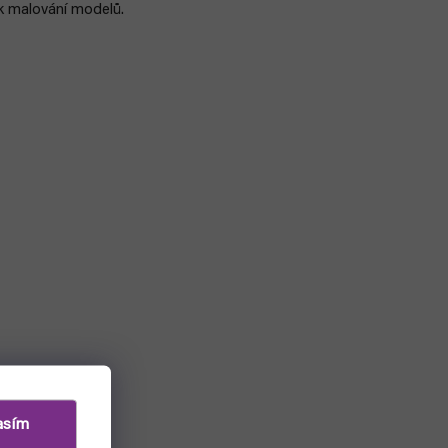
k malování modelů.
asím