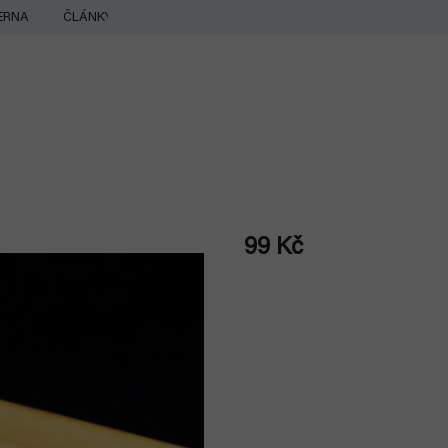
ERNA
ČLÁNKY
99 Kč
Měrná
cena: