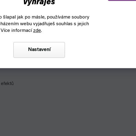
vyhraješ
 šlapal jak po másle, používáme soubory
házením webu vyjadřuješ souhlas s jejich
vé barvy, které se používají k barvení figurek nejen k
 Více informací
zde
.
m a nebo zapojit vlastní fantazii.
Nastavení
ech (Base, Mid, High)
 efektů