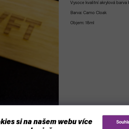
Vysoce kvalitní akrylová
barva 
Barva: Camo Cloak
Objem: 18ml
kies si na našem webu více
Souhl