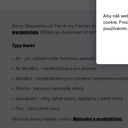
Aby náš web
cookie.
Proc
Barvy Warpaints od The Army Painter jsou kvalitní akrylo
používáním.
wargamingu
. Můžeš se inspirovat již hotovým schémate
Typy barev
Air - pro základní nátěr technikou airbrush v různých odstín
Air Metallics - metalická barva pro airbrush
Metallics - metalická barvy pro vytváření zejména kovových
Effects - barvy pro neobvyklé efekty
Speedpaint - stíny, zářivá sytost, highlighty v jedné vrstvě
Fluo - ultra zářivé barvy
Všechny barvy najdeš v sekci
Malování a modelářství.