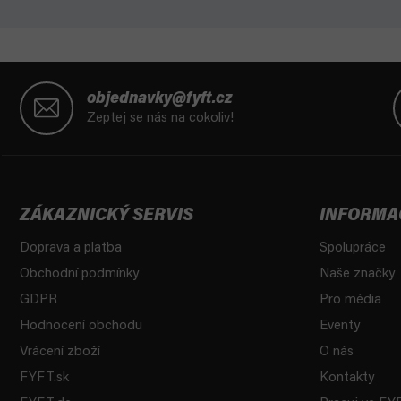
Z
á
objednavky@fyft.cz
p
Zeptej se nás na cokoliv!
a
t
í
ZÁKAZNICKÝ SERVIS
INFORMA
Doprava a platba
Spolupráce
Obchodní podmínky
Naše značky
GDPR
Pro média
Hodnocení obchodu
Eventy
Vrácení zboží
O nás
FYFT.sk
Kontakty