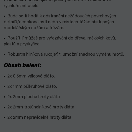
Sada dlát obsahující 10 přesných hrotů z wolframové
rychlořezné oceli.
Bude se ti hodit k odstranění nežádoucích povrchových
detailů/nedokonalostí nebo v místech těžko přístupných
modelářským nožům a frézám.
Použít jí můžeš pro vyřezávání do dřeva, měkkých kovů,
plastů a pryskyřice.
Robustní hliníková rukojeť ti umožní snadnou výměnu hrotů.
Obsah balení:
2x 0,5mm válcové dláto.
2x 1mm půlkruhové dláto.
2x 2mm ploché hroty dláta
2x 2mm trojúhelníkové hroty dláta
2x 2mm nepravidelné hroty dláta