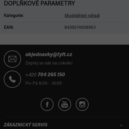
DOPLŇKOVÉ PARAMETRY
Kategorie
:
Modelářské nářadí
EAN
:
8436574508963
Z
á
objednavky@fyft.cz
p
Zeptej se nás na cokoliv!
a
t
+420
704 265 150
í
Po-Pá 8:00 - 16:00
ZÁKAZNICKÝ SERVIS