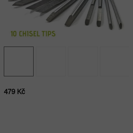
479 Kč
Měrná
cena: