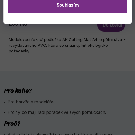
Souhlasím
skladem, ihned k odeslání
209 Kč
Do košíku
Modelovací řezací podložka AK Cutting Mat A4 je pětivrstvá z
recyklovaného PVC, která se snaží splnit ekologické
požadavky.
Pro koho?
Pro barvíře a modeláře.
Pro ty, co mají rádi pořádek ve svých pomůckách.
Proč?