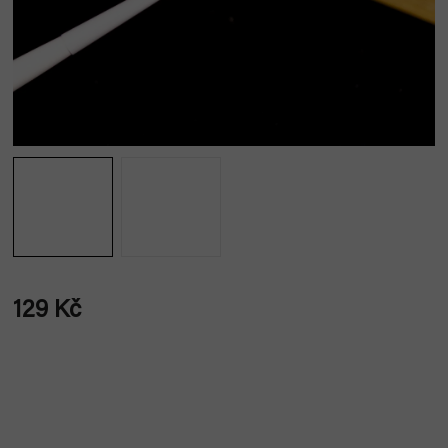
129 Kč
Měrná
cena: