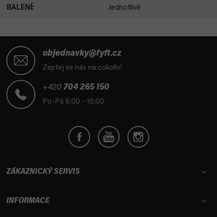
BALENÍ
:
Jednotlivě
Z
á
objednavky@fyft.cz
p
Zeptej se nás na cokoliv!
a
t
+420
704 265 150
í
Po-Pá 8:00 - 16:00
ZÁKAZNICKÝ SERVIS
INFORMACE